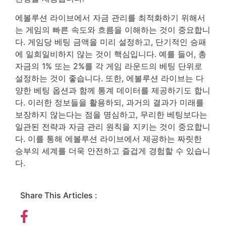
에볼루션 라이브에서 자금 관리를 최적화하기 위해서
는 게임의 빠른 속도와 흐름을 이해하는 것이 중요합니
다. 게임당 베팅 금액을 미리 설정하고, 단기적인 승패
에 일희일비하지 않는 것이 핵심입니다. 예를 들어, 총
자금의 1% 또는 2%를 각 게임 라운드의 베팅 단위로
설정하는 것이 좋습니다. 또한, 에볼루션 라이브는 다
양한 베팅 옵션과 함께 통계 데이터를 제공하기도 합니
다. 이러한 정보들을 활용하되, 과거의 결과가 미래를
보장하지 않는다는 점을 명심하고, 무리한 베팅보다는
일관된 전략과 자금 관리 원칙을 지키는 것이 중요합니
다. 이를 통해 에볼루션 라이브에서 제공하는 짜릿한
승부의 세계를 더욱 안전하고 즐겁게 경험할 수 있습니
다.
Share This Articles :