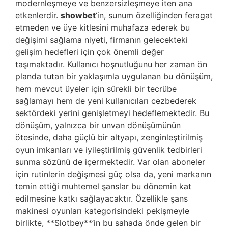
modernleşmeye ve benzersizleşmeye iten ana
etkenlerdir.
showbet
‘in, sunum özelliğinden feragat
etmeden ve üye kitlesini muhafaza ederek bu
değişimi sağlama niyeti, firmanın gelecekteki
gelişim hedefleri için çok önemli değer
taşımaktadır. Kullanıcı hoşnutluğunu her zaman ön
planda tutan bir yaklaşımla uygulanan bu dönüşüm,
hem mevcut üyeler için sürekli bir tecrübe
sağlamayı hem de yeni kullanıcıları cezbederek
sektördeki yerini genişletmeyi hedeflemektedir. Bu
dönüşüm, yalnızca bir unvan dönüşümünün
ötesinde, daha güçlü bir altyapı, zenginleştirilmiş
oyun imkanları ve iyileştirilmiş güvenlik tedbirleri
sunma sözünü de içermektedir. Var olan aboneler
için rutinlerin değişmesi güç olsa da, yeni markanın
temin ettiği muhtemel şanslar bu dönemin kat
edilmesine katkı sağlayacaktır. Özellikle şans
makinesi oyunları kategorisindeki pekişmeyle
birlikte, **Slotbey**’in bu sahada önde gelen bir