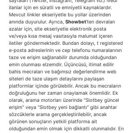
sayfaları (Twitter, Instagram, Telegram vb.) ivedi
ilanlar için en süratli ve emniyetli kaynaklardır.
Mevcut linkler ekseriyetle bu yollar üzerinden
anında duyurulur. Ayrıca,
Showbet
‘ten devralan
azalar için, site ekseriyetle elektronik posta
ve/veya kısa mesaj vasıtasıyla malumat içeren
iletiler göndermektedir. Bundan dolayı, t registered
e-posta adreslerinin ve cep telefonu numaralarının
taze ve erişim sağlanabilir durumda olduğundan
emin olunması elzemdir. Üçüncüsü, itimat edilir
bahis mecraları ve bağımsız değerlendirme web
siteleri de taze ulaşım detaylarını paylaşan
platformlar içinde görülebilir. Ancak bu mecraların
doğruluğunu her zaman onaylamak önemlidir. Ek
olarak, arama motorları üzerinde “Slotbey güncel
erişim” veya “Slotbey yeni bağlantı” gibi anahtar
sözcüklerle arama gerçekleştirilebilir, ancak
görünen sonuçların yetkili platforma ait
olduğundan emin olmak için dikkatli olunmalıdır. En