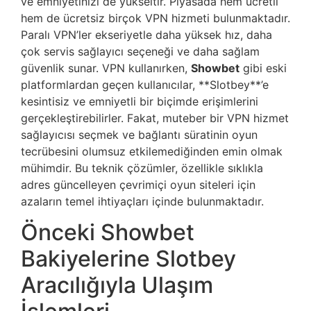
ve emniyetinizi de yükseltir. Piyasada hem ücretli
hem de ücretsiz birçok VPN hizmeti bulunmaktadır.
Paralı VPN’ler ekseriyetle daha yüksek hız, daha
çok servis sağlayıcı seçeneği ve daha sağlam
güvenlik sunar. VPN kullanırken,
Showbet
gibi eski
platformlardan geçen kullanıcılar, **Slotbey**’e
kesintisiz ve emniyetli bir biçimde erişimlerini
gerçekleştirebilirler. Fakat, muteber bir VPN hizmet
sağlayıcısı seçmek ve bağlantı süratinin oyun
tecrübesini olumsuz etkilemediğinden emin olmak
mühimdir. Bu teknik çözümler, özellikle sıklıkla
adres güncelleyen çevrimiçi oyun siteleri için
azaların temel ihtiyaçları içinde bulunmaktadır.
Önceki Showbet
Bakiyelerine Slotbey
Aracılığıyla Ulaşım