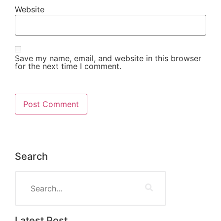
Website
Save my name, email, and website in this browser
for the next time I comment.
Search
Latest Post