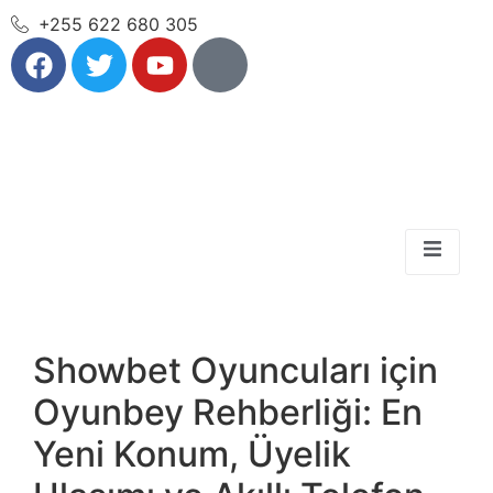
+255 622 680 305
Showbet Oyuncuları için
Oyunbey Rehberliği: En
Yeni Konum, Üyelik