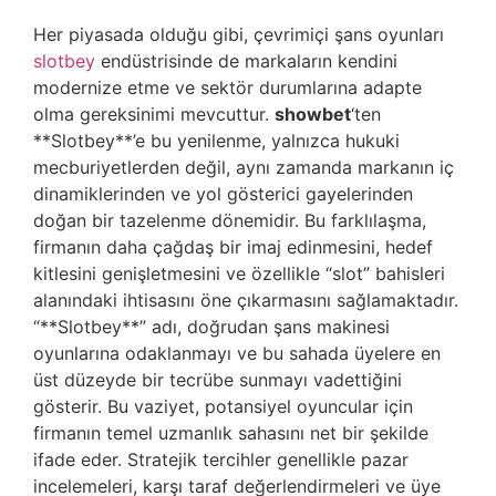
Her piyasada olduğu gibi, çevrimiçi şans oyunları
slotbey
endüstrisinde de markaların kendini
modernize etme ve sektör durumlarına adapte
olma gereksinimi mevcuttur.
showbet
‘ten
**Slotbey**’e bu yenilenme, yalnızca hukuki
mecburiyetlerden değil, aynı zamanda markanın iç
dinamiklerinden ve yol gösterici gayelerinden
doğan bir tazelenme dönemidir. Bu farklılaşma,
firmanın daha çağdaş bir imaj edinmesini, hedef
kitlesini genişletmesini ve özellikle “slot” bahisleri
alanındaki ihtisasını öne çıkarmasını sağlamaktadır.
“**Slotbey**” adı, doğrudan şans makinesi
oyunlarına odaklanmayı ve bu sahada üyelere en
üst düzeyde bir tecrübe sunmayı vadettiğini
gösterir. Bu vaziyet, potansiyel oyuncular için
firmanın temel uzmanlık sahasını net bir şekilde
ifade eder. Stratejik tercihler genellikle pazar
incelemeleri, karşı taraf değerlendirmeleri ve üye