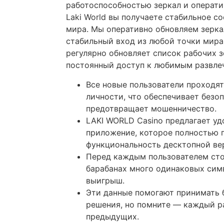
работоспособностью зеркал и операти
Laki World вы получаете стабильное с
мира. Мы оперативно обновляем зерка
стабильный вход из любой точки мира
регулярно обновляет список рабочих з
постоянный доступ к любимым развле
Все новые пользователи проходя
личности, что обеспечивает безо
предотвращает мошенничество.
LAKI WORLD Casino предлагает у
приложение, которое полностью 
функциональность десктопной ве
Перед каждым пользователем стои
барабанах много одинаковых симв
выигрыш.
Эти данные помогают принимать 
решения, но помните — каждый р
предыдущих.