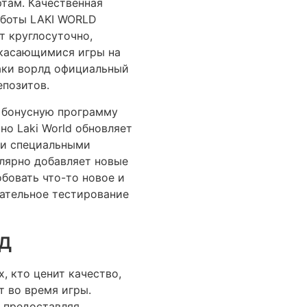
там. Качественная
аботы LAKI WORLD
т круглосуточно,
 касающимися игры на
аки ворлд официальный
епозитов.
ю бонусную программу
но Laki World обновляет
 и специальными
улярно добавляет новые
обовать что-то новое и
ательное тестирование
од
х, кто ценит качество,
 во время игры.
, предоставляя