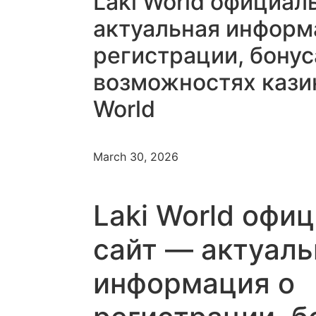
Laki World официал
актуальная информ
регистрации, бонус
возможностях казин
World
March 30, 2026
Laki World офи
сайт — актуаль
информация о