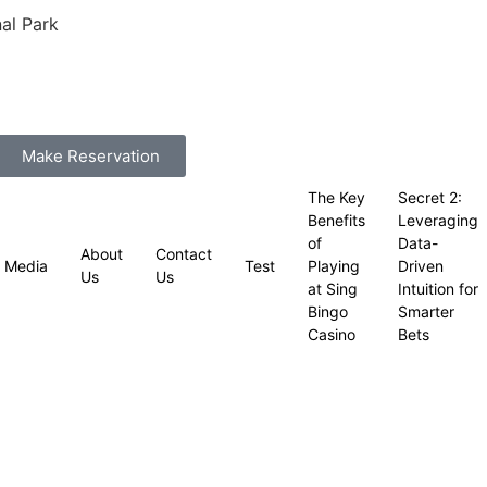
nal Park
Make Reservation
The Key
Secret 2:
Benefits
Leveraging
of
Data-
About
Contact
Media
Test
Playing
Driven
Us
Us
at Sing
Intuition for
Bingo
Smarter
Casino
Bets