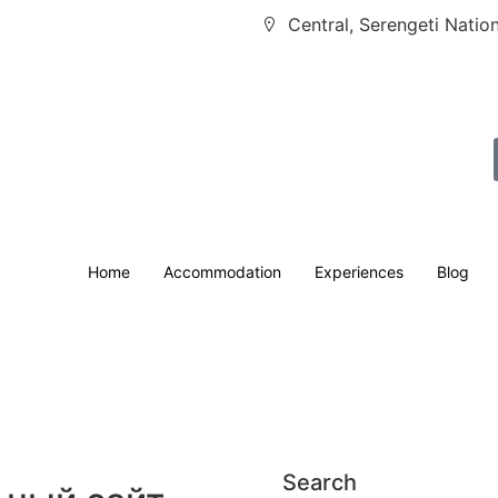
Central, Serengeti Natio
Home
Accommodation
Experiences
Blog
Search