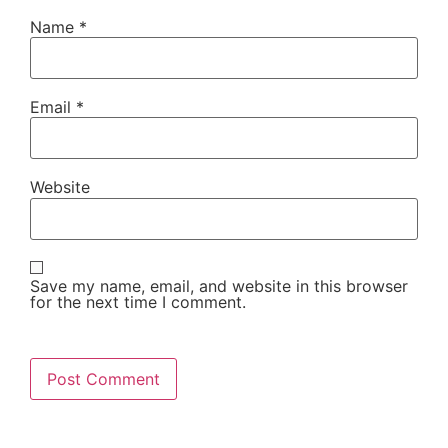
Name
*
Email
*
Website
Save my name, email, and website in this browser
for the next time I comment.