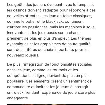
Les goûts des joueurs évoluent avec le temps, et
les casinos doivent s’adapter pour répondre à ces
nouvelles attentes. Les jeux de table classiques,
comme le poker et le blackjack, continuent
d’attirer les passionnés, mais les machines à sous
innovantes et les jeux basés sur la chance
prennent de plus en plus d’ampleur. Les thèmes
dynamiques et les graphismes de haute qualité
sont des critères de choix importants pour les
nouveaux joueurs.
De plus, l’intégration de fonctionnalités sociales
dans les jeux, comme les tournois et les
compétitions en ligne, devient de plus en plus
populaire. Ces éléments créent un sentiment de
communauté et incitent les joueurs à interagir
entre eux, rendant l’expérience de jeu encore plus
engageante.