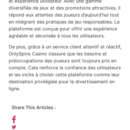
et expérience utilisateur. Avec une gamme
diversifiée de jeux et des promotions attractives, il
répond aux attentes des joueurs d’aujourd’hui tout
en intégrant des pratiques de jeu responsables. La
plateforme est conçue pour offrir une expérience
agréable et sécurisée à tous les utilisateurs.
De plus, grâce à un service client attentif et réactif,
OnlySpins Casino s’assure que les besoins et
préoccupations des joueurs sont toujours pris en
compte. Cela renforce la confiance des utilisateurs
et les incite à choisir cette plateforme comme leur
destination privilégiée pour le divertissement en
ligne.
Share This Articles :