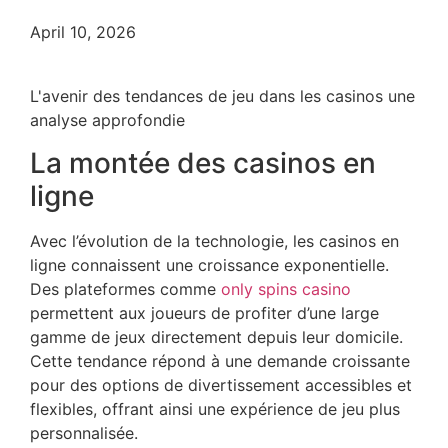
April 10, 2026
L'avenir des tendances de jeu dans les casinos une
analyse approfondie
La montée des casinos en
ligne
Avec l’évolution de la technologie, les casinos en
ligne connaissent une croissance exponentielle.
Des plateformes comme
only spins casino
permettent aux joueurs de profiter d’une large
gamme de jeux directement depuis leur domicile.
Cette tendance répond à une demande croissante
pour des options de divertissement accessibles et
flexibles, offrant ainsi une expérience de jeu plus
personnalisée.