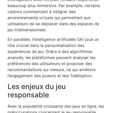
beaucoup plus immersive. Par exemple, certains
casinos commencent à intégrer des
environnements virtuels qui permettent aux
utilisateurs de se déplacer dans des espaces de
jeu tridimensionnels.
En parallèle, l’intelligence artificielle (IA) joue un
rôle crucial dans la personnalisation des
expériences de jeu. Grâce à des algorithmes
avancés, les plateformes peuvent analyser les
préférences des utilisateurs et proposer des
recommandations sur mesure, ce qui améliore
l’engagement des joueurs et leur fidélisation.
Les enjeux du jeu
responsable
Avec la popularité croissante des jeux en ligne, les
préoccupations concernant le jeu responsable