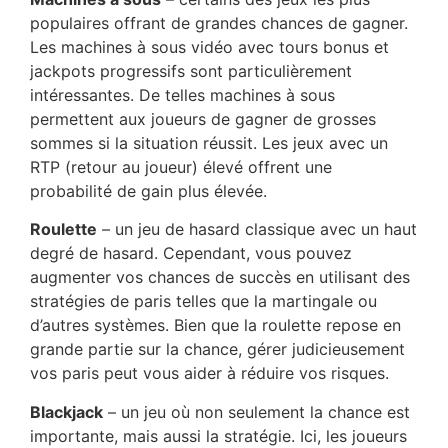
populaires offrant de grandes chances de gagner.
Les machines à sous vidéo avec tours bonus et
jackpots progressifs sont particulièrement
intéressantes. De telles machines à sous
permettent aux joueurs de gagner de grosses
sommes si la situation réussit. Les jeux avec un
RTP (retour au joueur) élevé offrent une
probabilité de gain plus élevée.
Roulette
– un jeu de hasard classique avec un haut
degré de hasard. Cependant, vous pouvez
augmenter vos chances de succès en utilisant des
stratégies de paris telles que la martingale ou
d’autres systèmes. Bien que la roulette repose en
grande partie sur la chance, gérer judicieusement
vos paris peut vous aider à réduire vos risques.
Blackjack
– un jeu où non seulement la chance est
importante, mais aussi la stratégie. Ici, les joueurs