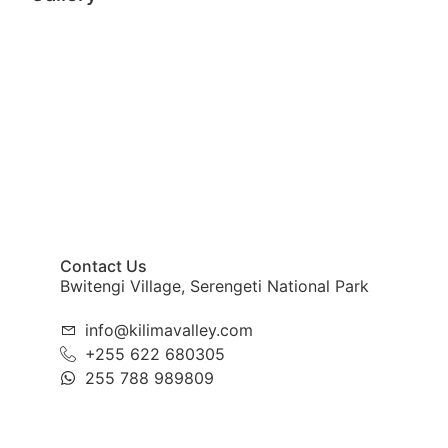
Contact Us
Bwitengi Village, Serengeti National Park
info@kilimavalley.com
+255 622 680305
255 788 989809