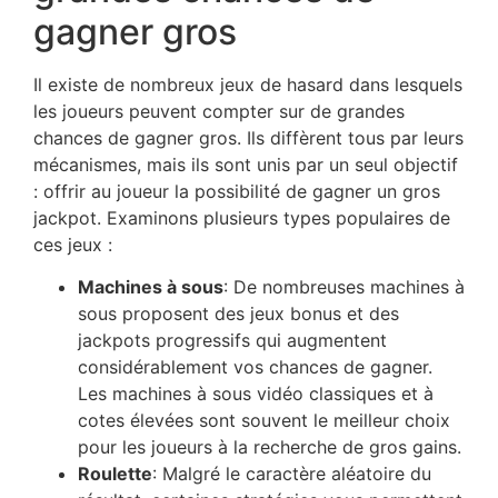
gagner gros
Il existe de nombreux jeux de hasard dans lesquels
les joueurs peuvent compter sur de grandes
chances de gagner gros. Ils diffèrent tous par leurs
mécanismes, mais ils sont unis par un seul objectif
: offrir au joueur la possibilité de gagner un gros
jackpot. Examinons plusieurs types populaires de
ces jeux :
Machines à sous
: De nombreuses machines à
sous proposent des jeux bonus et des
jackpots progressifs qui augmentent
considérablement vos chances de gagner.
Les machines à sous vidéo classiques et à
cotes élevées sont souvent le meilleur choix
pour les joueurs à la recherche de gros gains.
Roulette
: Malgré le caractère aléatoire du