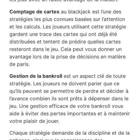
Comptage de cartes
au blackjack est l’une des
stratégies les plus connues basées sur l’attention
et les calculs. Les joueurs utilisant cette stratégie
gardent une trace des cartes qui ont déjà été
distribuées et tentent de prédire quelles cartes
resteront dans le jeu. Cela peut vous donner un
avantage lors de la prise de décisions en matière
de paris.
Gestion de la bankroll
est un aspect clé de toute
stratégie. Les joueurs ne doivent parier que ce
qu’ils peuvent se permettre de perdre et décider à
l’avance combien ils sont prêts à dépenser dans le
jeu. Une gestion efficace de votre bankroll vous
aide à éviter des pertes importantes et à maintenir
votre plaisir de jouer.
Chaque stratégie demande de la discipline et de la