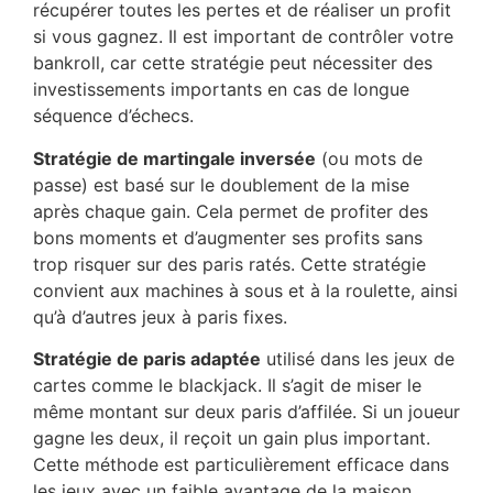
récupérer toutes les pertes et de réaliser un profit
si vous gagnez. Il est important de contrôler votre
bankroll, car cette stratégie peut nécessiter des
investissements importants en cas de longue
séquence d’échecs.
Stratégie de martingale inversée
(ou mots de
passe) est basé sur le doublement de la mise
après chaque gain. Cela permet de profiter des
bons moments et d’augmenter ses profits sans
trop risquer sur des paris ratés. Cette stratégie
convient aux machines à sous et à la roulette, ainsi
qu’à d’autres jeux à paris fixes.
Stratégie de paris adaptée
utilisé dans les jeux de
cartes comme le blackjack. Il s’agit de miser le
même montant sur deux paris d’affilée. Si un joueur
gagne les deux, il reçoit un gain plus important.
Cette méthode est particulièrement efficace dans
les jeux avec un faible avantage de la maison.