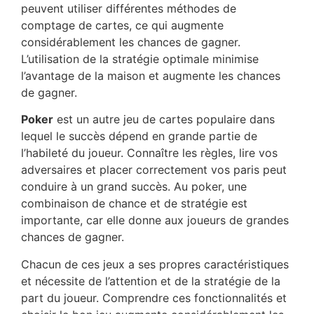
peuvent utiliser différentes méthodes de
comptage de cartes, ce qui augmente
considérablement les chances de gagner.
L’utilisation de la stratégie optimale minimise
l’avantage de la maison et augmente les chances
de gagner.
Poker
est un autre jeu de cartes populaire dans
lequel le succès dépend en grande partie de
l’habileté du joueur. Connaître les règles, lire vos
adversaires et placer correctement vos paris peut
conduire à un grand succès. Au poker, une
combinaison de chance et de stratégie est
importante, car elle donne aux joueurs de grandes
chances de gagner.
Chacun de ces jeux a ses propres caractéristiques
et nécessite de l’attention et de la stratégie de la
part du joueur. Comprendre ces fonctionnalités et