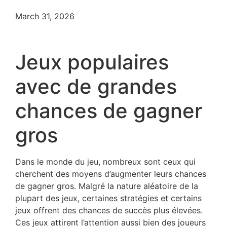
March 31, 2026
Jeux populaires
avec de grandes
chances de gagner
gros
Dans le monde du jeu, nombreux sont ceux qui
cherchent des moyens d’augmenter leurs chances
de gagner gros. Malgré la nature aléatoire de la
plupart des jeux, certaines stratégies et certains
jeux offrent des chances de succès plus élevées.
Ces jeux attirent l’attention aussi bien des joueurs