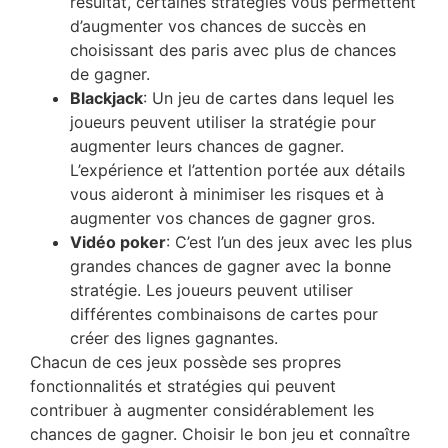
résultat, certaines stratégies vous permettent
d’augmenter vos chances de succès en
choisissant des paris avec plus de chances
de gagner.
Blackjack
: Un jeu de cartes dans lequel les
joueurs peuvent utiliser la stratégie pour
augmenter leurs chances de gagner.
L’expérience et l’attention portée aux détails
vous aideront à minimiser les risques et à
augmenter vos chances de gagner gros.
Vidéo poker
: C’est l’un des jeux avec les plus
grandes chances de gagner avec la bonne
stratégie. Les joueurs peuvent utiliser
différentes combinaisons de cartes pour
créer des lignes gagnantes.
Chacun de ces jeux possède ses propres
fonctionnalités et stratégies qui peuvent
contribuer à augmenter considérablement les
chances de gagner. Choisir le bon jeu et connaître