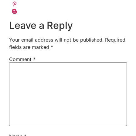
Leave a Reply
Your email address will not be published.
Required
fields are marked
*
Comment
*