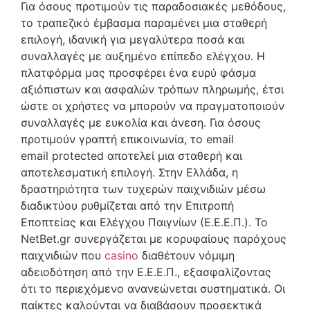
Για όσους προτιμούν τις παραδοσιακές μεθόδους,
το τραπεζικό έμβασμα παραμένει μια σταθερή
επιλογή, ιδανική για μεγαλύτερα ποσά και
συναλλαγές με αυξημένο επίπεδο ελέγχου. Η
πλατφόρμα μας προσφέρει ένα ευρύ φάσμα
αξιόπιστων και ασφαλών τρόπων πληρωμής, έτσι
ώστε οι χρήστες να μπορούν να πραγματοποιούν
συναλλαγές με ευκολία και άνεση. Για όσους
προτιμούν γραπτή επικοινωνία, το email
email protected αποτελεί μια σταθερή και
αποτελεσματική επιλογή. Στην Ελλάδα, η
δραστηριότητα των τυχερών παιχνιδιών μέσω
διαδικτύου ρυθμίζεται από την Επιτροπή
Εποπτείας και Ελέγχου Παιγνίων (Ε.Ε.Ε.Π.). Το
NetBet.gr συνεργάζεται με κορυφαίους παρόχους
παιχνιδιών που
casino
διαθέτουν νόμιμη
αδειοδότηση από την Ε.Ε.Ε.Π., εξασφαλίζοντας
ότι το περιεχόμενο ανανεώνεται συστηματικά. Οι
παίκτες καλούνται να διαβάσουν προσεκτικά