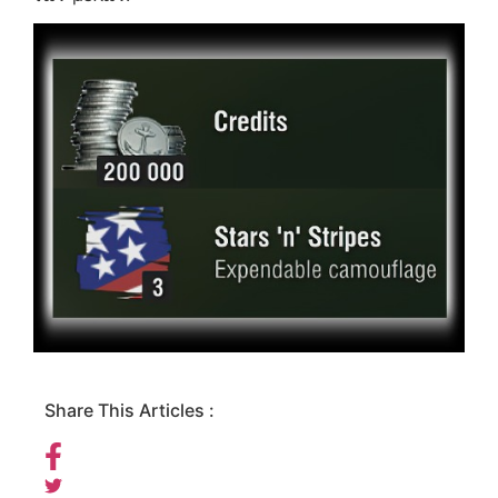
Share This Articles :