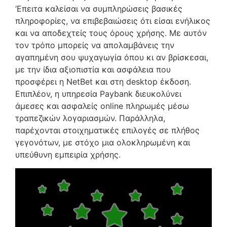
‘Επειτα καλείσαι να συμπληρώσεις βασικές
πληροφορίες, να επιβεβαιώσεις ότι είσαι ενήλικος
και να αποδεχτείς τους όρους χρήσης. Με αυτόν
τον τρόπο μπορείς να απολαμβάνεις την
αγαπημένη σου ψυχαγωγία όπου κι αν βρίσκεσαι,
με την ίδια αξιοπιστία και ασφάλεια που
προσφέρει η NetBet και στη desktop έκδοση.
Επιπλέον, η υπηρεσία Paybank διευκολύνει
άμεσες και ασφαλείς online πληρωμές μέσω
τραπεζικών λογαριασμών. Παράλληλα,
παρέχονται στοιχηματικές επιλογές σε πλήθος
γεγονότων, με στόχο μια ολοκληρωμένη και
υπεύθυνη εμπειρία χρήσης.