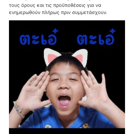
τους όρους και τις προϋποθέσεις για να
ενημερωθούν πλήρως πριν συμμετάσχουν.