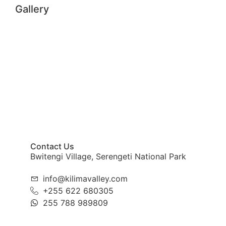
Gallery
Contact Us
Bwitengi Village, Serengeti National Park
info@kilimavalley.com
+255 622 680305
255 788 989809