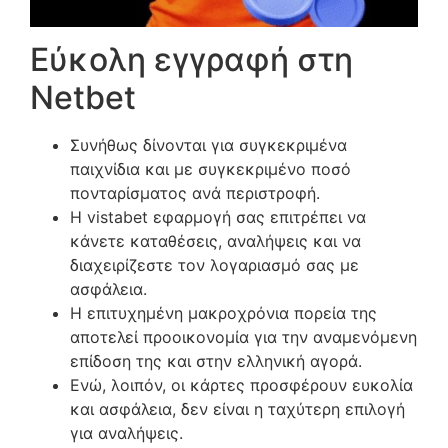
Εύκολη εγγραφή στη
Netbet
Συνήθως δίνονται για συγκεκριμένα
παιχνίδια και με συγκεκριμένο ποσό
πονταρίσματος ανά περιστροφή.
Η vistabet εφαρμογή σας επιτρέπει να
κάνετε καταθέσεις, αναλήψεις και να
διαχειρίζεστε τον λογαριασμό σας με
ασφάλεια.
Η επιτυχημένη μακροχρόνια πορεία της
αποτελεί προοικονομία για την αναμενόμενη
επίδοση της και στην ελληνική αγορά.
Ενώ, λοιπόν, οι κάρτες προσφέρουν ευκολία
και ασφάλεια, δεν είναι η ταχύτερη επιλογή
για αναλήψεις.