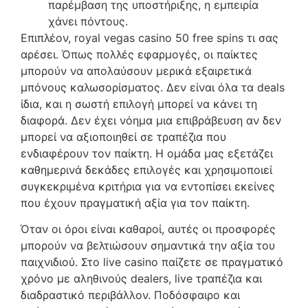
παρέμβαση της υποστήριξης, η εμπειρία
χάνει πόντους.
Επιπλέον, royal vegas casino 50 free spins τι σας
αρέσει. Όπως πολλές εφαρμογές, οι παίκτες
μπορούν να απολαύσουν μερικά εξαιρετικά
μπόνους καλωσορίσματος. Δεν είναι όλα τα deals
ίδια, και η σωστή επιλογή μπορεί να κάνει τη
διαφορά. Δεν έχει νόημα μια επιβράβευση αν δεν
μπορεί να αξιοποιηθεί σε τραπέζια που
ενδιαφέρουν τον παίκτη. Η ομάδα μας εξετάζει
καθημερινά δεκάδες επιλογές και χρησιμοποιεί
συγκεκριμένα κριτήρια για να εντοπίσει εκείνες
που έχουν πραγματική αξία για τον παίκτη.
Όταν οι όροι είναι καθαροί, αυτές οι προσφορές
μπορούν να βελτιώσουν σημαντικά την αξία του
παιχνιδιού. Στο live casino παίζετε σε πραγματικό
χρόνο με αληθινούς dealers, live τραπέζια και
διαδραστικό περιβάλλον. Ποδόσφαιρο και