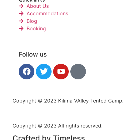
About Us
Accommodations
Blog
Booking
Follow us
Copyright © 2023 Kilima VAlley Tented Camp.
Copyright © 2023 All rights reserved.
Crafted by Timeless