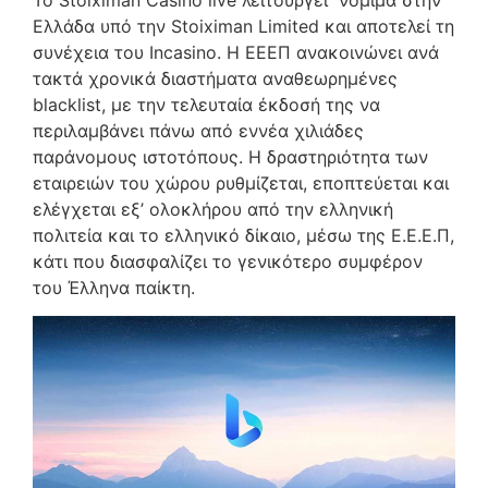
Ελλάδα υπό την Stoiximan Limited και αποτελεί τη
συνέχεια του Incasino. Η ΕΕΕΠ ανακοινώνει ανά
τακτά χρονικά διαστήματα αναθεωρημένες
blacklist, με την τελευταία έκδοσή της να
περιλαμβάνει πάνω από εννέα χιλιάδες
παράνομους ιστoτόπους. Η δραστηριότητα των
εταιρειών του χώρου ρυθμίζεται, εποπτεύεται και
ελέγχεται εξ’ ολοκλήρου από την ελληνική
πολιτεία και το ελληνικό δίκαιο, μέσω της Ε.Ε.Ε.Π,
κάτι που διασφαλίζει το γενικότερο συμφέρον
του Έλληνα παίκτη.