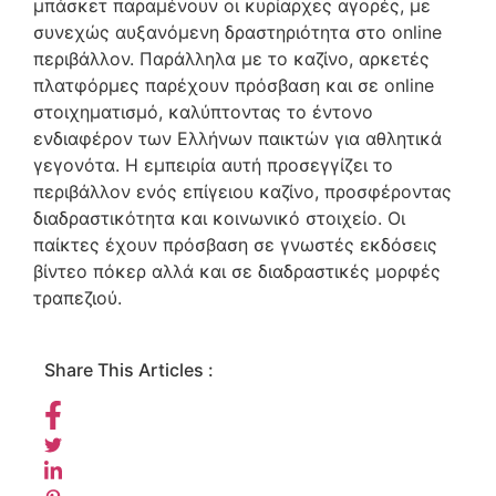
μπάσκετ παραμένουν οι κυρίαρχες αγορές, με
συνεχώς αυξανόμενη δραστηριότητα στο online
περιβάλλον. Παράλληλα με το καζίνο, αρκετές
πλατφόρμες παρέχουν πρόσβαση και σε online
στοιχηματισμό, καλύπτοντας το έντονο
ενδιαφέρον των Ελλήνων παικτών για αθλητικά
γεγονότα. Η εμπειρία αυτή προσεγγίζει το
περιβάλλον ενός επίγειου καζίνο, προσφέροντας
διαδραστικότητα και κοινωνικό στοιχείο. Οι
παίκτες έχουν πρόσβαση σε γνωστές εκδόσεις
βίντεο πόκερ αλλά και σε διαδραστικές μορφές
τραπεζιού.
Share This Articles :