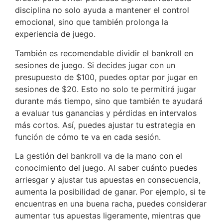
disciplina no solo ayuda a mantener el control
emocional, sino que también prolonga la
experiencia de juego.
También es recomendable dividir el bankroll en
sesiones de juego. Si decides jugar con un
presupuesto de $100, puedes optar por jugar en
sesiones de $20. Esto no solo te permitirá jugar
durante más tiempo, sino que también te ayudará
a evaluar tus ganancias y pérdidas en intervalos
más cortos. Así, puedes ajustar tu estrategia en
función de cómo te va en cada sesión.
La gestión del bankroll va de la mano con el
conocimiento del juego. Al saber cuánto puedes
arriesgar y ajustar tus apuestas en consecuencia,
aumenta la posibilidad de ganar. Por ejemplo, si te
encuentras en una buena racha, puedes considerar
aumentar tus apuestas ligeramente, mientras que