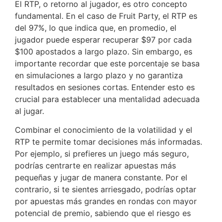
El RTP, o retorno al jugador, es otro concepto
fundamental. En el caso de Fruit Party, el RTP es
del 97%, lo que indica que, en promedio, el
jugador puede esperar recuperar $97 por cada
$100 apostados a largo plazo. Sin embargo, es
importante recordar que este porcentaje se basa
en simulaciones a largo plazo y no garantiza
resultados en sesiones cortas. Entender esto es
crucial para establecer una mentalidad adecuada
al jugar.
Combinar el conocimiento de la volatilidad y el
RTP te permite tomar decisiones más informadas.
Por ejemplo, si prefieres un juego más seguro,
podrías centrarte en realizar apuestas más
pequeñas y jugar de manera constante. Por el
contrario, si te sientes arriesgado, podrías optar
por apuestas más grandes en rondas con mayor
potencial de premio, sabiendo que el riesgo es