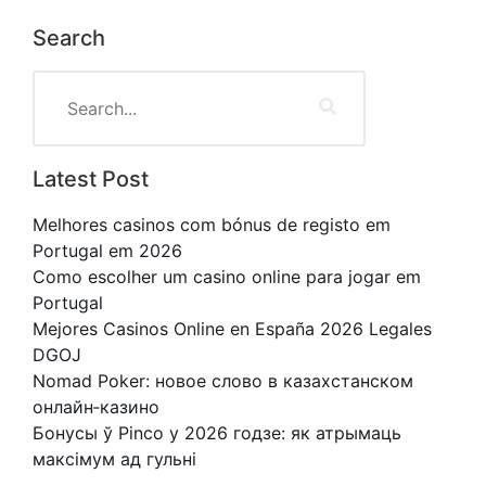
Search
Latest Post
Melhores casinos com bónus de registo em
Portugal em 2026
Como escolher um casino online para jogar em
Portugal
Mejores Casinos Online en España 2026 Legales
DGOJ
Nomad Poker: новое слово в казахстанском
онлайн‑казино
Бонусы ў Pinco у 2026 годзе: як атрымаць
максімум ад гульні