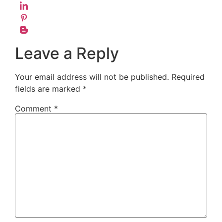
Leave a Reply
Your email address will not be published.
Required
fields are marked
*
Comment
*