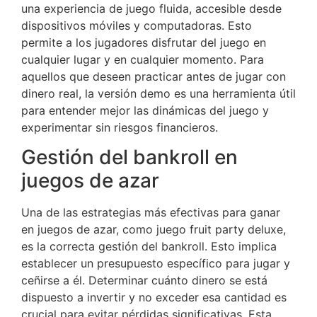
una experiencia de juego fluida, accesible desde
dispositivos móviles y computadoras. Esto
permite a los jugadores disfrutar del juego en
cualquier lugar y en cualquier momento. Para
aquellos que deseen practicar antes de jugar con
dinero real, la versión demo es una herramienta útil
para entender mejor las dinámicas del juego y
experimentar sin riesgos financieros.
Gestión del bankroll en
juegos de azar
Una de las estrategias más efectivas para ganar
en juegos de azar, como juego fruit party deluxe,
es la correcta gestión del bankroll. Esto implica
establecer un presupuesto específico para jugar y
ceñirse a él. Determinar cuánto dinero se está
dispuesto a invertir y no exceder esa cantidad es
crucial para evitar pérdidas significativas. Esta