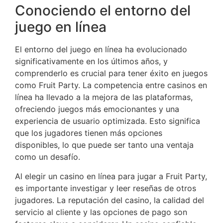
Conociendo el entorno del
juego en línea
El entorno del juego en línea ha evolucionado
significativamente en los últimos años, y
comprenderlo es crucial para tener éxito en juegos
como Fruit Party. La competencia entre casinos en
línea ha llevado a la mejora de las plataformas,
ofreciendo juegos más emocionantes y una
experiencia de usuario optimizada. Esto significa
que los jugadores tienen más opciones
disponibles, lo que puede ser tanto una ventaja
como un desafío.
Al elegir un casino en línea para jugar a Fruit Party,
es importante investigar y leer reseñas de otros
jugadores. La reputación del casino, la calidad del
servicio al cliente y las opciones de pago son