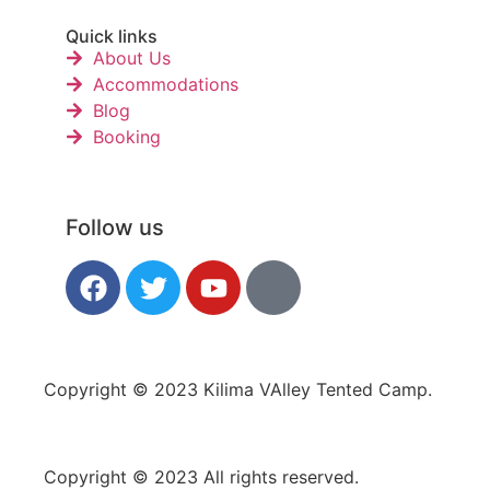
Quick links
About Us
Accommodations
Blog
Booking
Follow us
Copyright © 2023 Kilima VAlley Tented Camp.
Copyright © 2023 All rights reserved.