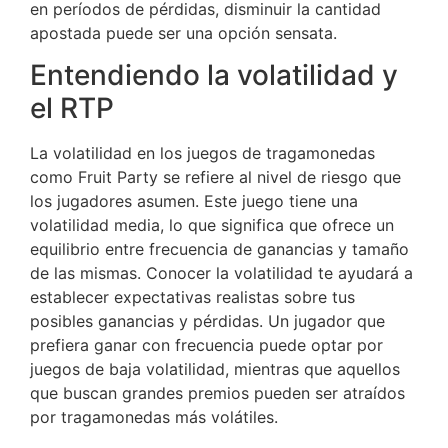
en períodos de pérdidas, disminuir la cantidad
apostada puede ser una opción sensata.
Entendiendo la volatilidad y
el RTP
La volatilidad en los juegos de tragamonedas
como Fruit Party se refiere al nivel de riesgo que
los jugadores asumen. Este juego tiene una
volatilidad media, lo que significa que ofrece un
equilibrio entre frecuencia de ganancias y tamaño
de las mismas. Conocer la volatilidad te ayudará a
establecer expectativas realistas sobre tus
posibles ganancias y pérdidas. Un jugador que
prefiera ganar con frecuencia puede optar por
juegos de baja volatilidad, mientras que aquellos
que buscan grandes premios pueden ser atraídos
por tragamonedas más volátiles.