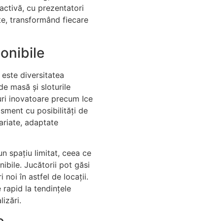
activă, cu prezentatori
te, transformând fiecare
ponibile
 este diversitatea
 de masă și sloturile
curi inovatoare precum Ice
sment cu posibilități de
variate, adaptate
un spațiu limitat, ceea ce
nibile. Jucătorii pot găsi
 noi în astfel de locații.
 rapid la tendințele
lizări.