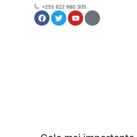
+255 622 680 305