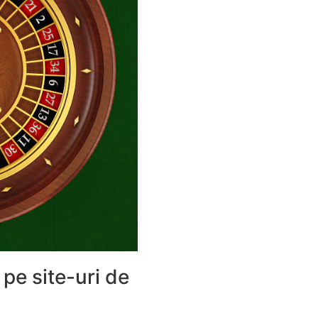
 pe site-uri de