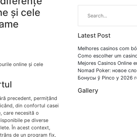
diferențe
ne și cele
 game
Latest Post
Melhores casinos com bó
Como escolher um casino 
Mejores Casinos Online 
urile online și cele
Nomad Poker: новое сло
Бонусы ў Pinco у 2026 г
rtul
Gallery
fără precedent, permițând
icând, din confortul casei
e, care necesită o
disponibile pe diverse
lete. În acest context,
strâns de un program fix,