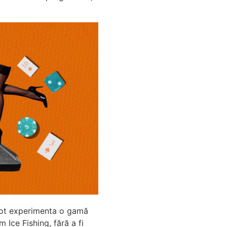
e pot experimenta o gamă
m Ice Fishing, fără a fi