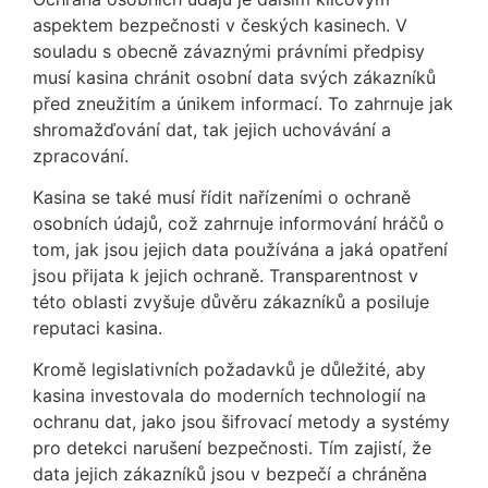
aspektem bezpečnosti v českých kasinech. V
souladu s obecně závaznými právními předpisy
musí kasina chránit osobní data svých zákazníků
před zneužitím a únikem informací. To zahrnuje jak
shromažďování dat, tak jejich uchovávání a
zpracování.
Kasina se také musí řídit nařízeními o ochraně
osobních údajů, což zahrnuje informování hráčů o
tom, jak jsou jejich data používána a jaká opatření
jsou přijata k jejich ochraně. Transparentnost v
této oblasti zvyšuje důvěru zákazníků a posiluje
reputaci kasina.
Kromě legislativních požadavků je důležité, aby
kasina investovala do moderních technologií na
ochranu dat, jako jsou šifrovací metody a systémy
pro detekci narušení bezpečnosti. Tím zajistí, že
data jejich zákazníků jsou v bezpečí a chráněna