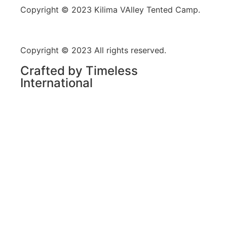
Copyright © 2023 Kilima VAlley Tented Camp.
Copyright © 2023 All rights reserved.
Crafted by Timeless
International