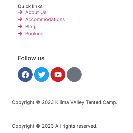
Quick links
About Us
Accommodations
Blog
Booking
Follow us
Copyright © 2023 Kilima VAlley Tented Camp.
Copyright © 2023 All rights reserved.