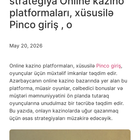
strategiya Online kazino
platformaları, xüsusilə
Pinco giriş , o
May 20, 2026
Online kazino platformaları, xüsusilə
Pinco giriş
,
oyunçular üçün müxtəlif imkanlar təqdim edir.
Azərbaycanın online kazino bazarında yer alan bu
platforma, müasir oyunlar, cəlbedici bonuslar və
müştəri məmnuniyyətini ön planda tutaraq
oyunçularına unudulmaz bir təcrübə təqdim edir.
Bu yazıda, onlayn kazinolarda uğur qazanmaq
üçün əsas strategiyaları müzakirə edəcəyik.