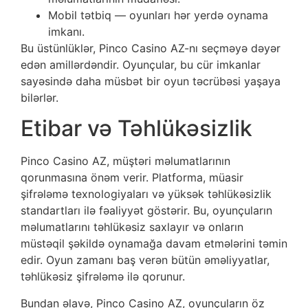
Mobil tətbiq — oyunları hər yerdə oynama
imkanı.
Bu üstünlüklər, Pinco Casino AZ-nı seçməyə dəyər
edən amillərdəndir. Oyunçular, bu cür imkanlar
sayəsində daha müsbət bir oyun təcrübəsi yaşaya
bilərlər.
Etibar və Təhlükəsizlik
Pinco Casino AZ, müştəri məlumatlarının
qorunmasına önəm verir. Platforma, müasir
şifrələmə texnologiyaları və yüksək təhlükəsizlik
standartları ilə fəaliyyət göstərir. Bu, oyunçuların
məlumatlarını təhlükəsiz saxlayır və onların
müstəqil şəkildə oynamağa davam etmələrini təmin
edir. Oyun zamanı baş verən bütün əməliyyatlar,
təhlükəsiz şifrələmə ilə qorunur.
Bundan əlavə, Pinco Casino AZ, oyunçuların öz