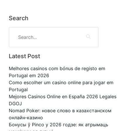
Search
Latest Post
Melhores casinos com bónus de registo em
Portugal em 2026
Como escolher um casino online para jogar em
Portugal
Mejores Casinos Online en España 2026 Legales
DGOJ
Nomad Poker: новое слово в казахстанском
онлайн‑казино
Бонусы ў Pinco у 2026 годзе: як атрымаць