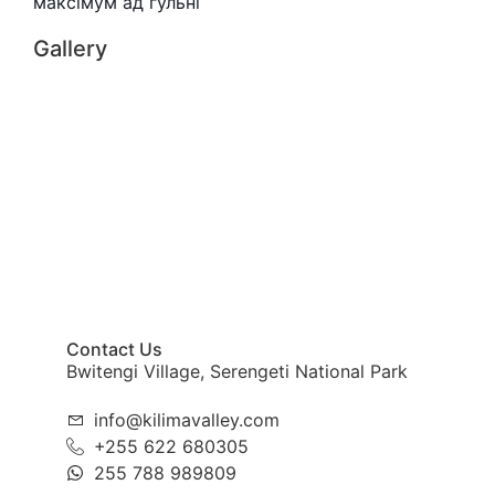
максімум ад гульні
Gallery
Contact Us
Bwitengi Village, Serengeti National Park
info@kilimavalley.com
+255 622 680305
255 788 989809