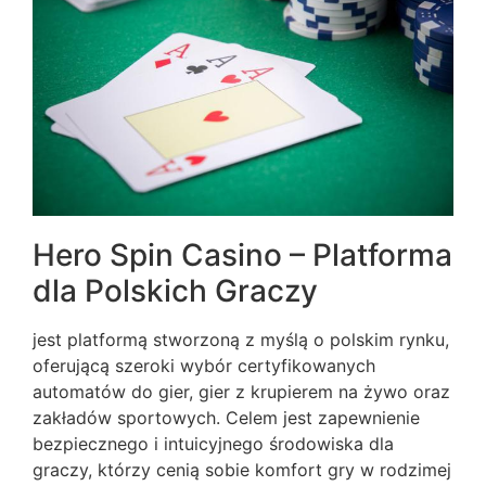
Hero Spin Casino – Platforma
dla Polskich Graczy
jest platformą stworzoną z myślą o polskim rynku,
oferującą szeroki wybór certyfikowanych
automatów do gier, gier z krupierem na żywo oraz
zakładów sportowych. Celem jest zapewnienie
bezpiecznego i intuicyjnego środowiska dla
graczy, którzy cenią sobie komfort gry w rodzimej