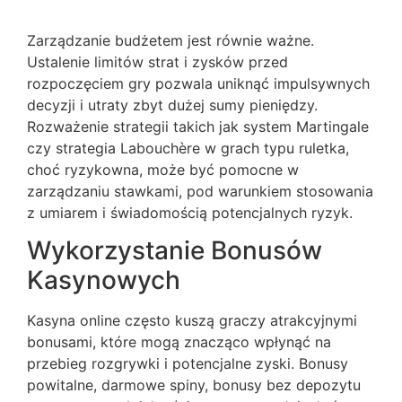
Zarządzanie budżetem jest równie ważne.
Ustalenie limitów strat i zysków przed
rozpoczęciem gry pozwala uniknąć impulsywnych
decyzji i utraty zbyt dużej sumy pieniędzy.
Rozważenie strategii takich jak system Martingale
czy strategia Labouchère w grach typu ruletka,
choć ryzykowna, może być pomocne w
zarządzaniu stawkami, pod warunkiem stosowania
z umiarem i świadomością potencjalnych ryzyk.
Wykorzystanie Bonusów
Kasynowych
Kasyna online często kuszą graczy atrakcyjnymi
bonusami, które mogą znacząco wpłynąć na
przebieg rozgrywki i potencjalne zyski. Bonusy
powitalne, darmowe spiny, bonusy bez depozytu