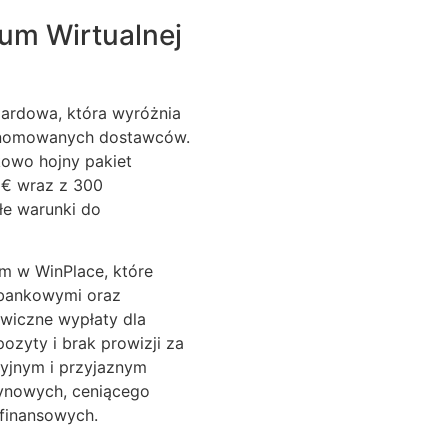
um Wirtualnej
zardowa, która wyróżnia
renomowanych dostawców.
kowo hojny pakiet
 € wraz z 300
łe warunki do
em w WinPlace, które
 bankowymi oraz
awiczne wypłaty dla
ozyty i brak prowizji za
icyjnym i przyjaznym
synowych, ceniącego
 finansowych.