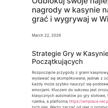
Odblokuj swoje najl
nagrody w kasynie n
grać i wygrywaj w W
March 22, 2026
Strategie Gry w Kasynie
Początkujących
Rozpoczęcie przygody z grami kasynowy
wydawać się skomplikowane, jednak z o
każdy może szybko nauczyć się podstaw 
emocjami. Kluczem do sukcesu jest zrozu
klasycznych automatów po gry stołowe, t
ruletka, a platforma
https://winplace.net.p
tych gier. Warto zacząć od gier o prosty