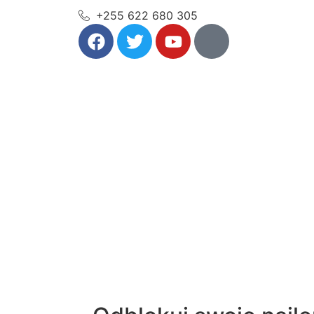
+255 622 680 305