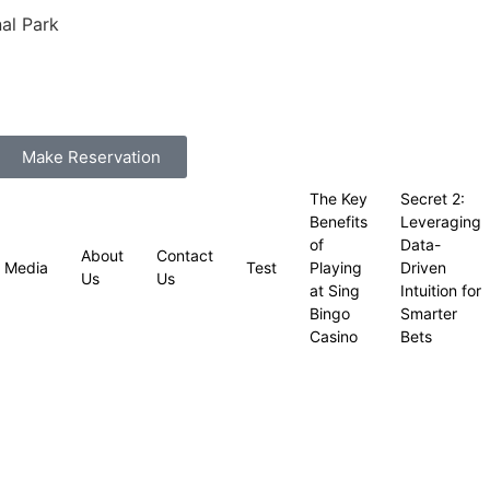
nal Park
Make Reservation
The Key
Secret 2:
Benefits
Leveraging
of
Data-
About
Contact
Media
Test
Playing
Driven
Us
Us
at Sing
Intuition for
Bingo
Smarter
Casino
Bets