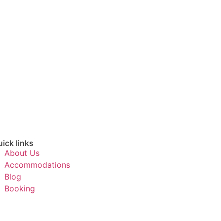
ick links
About Us
Accommodations
Blog
Booking