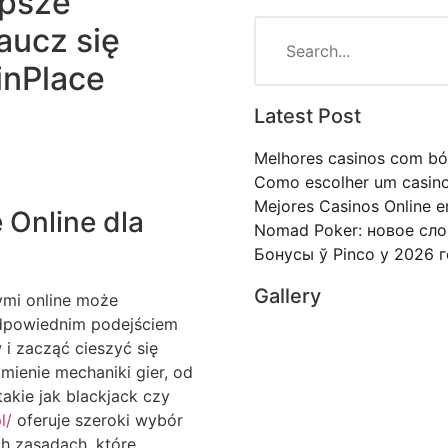
epsze
aucz się
inPlace
Latest Post
Melhores casinos com bó
Como escolher um casino 
Mejores Casinos Online 
 Online dla
Nomad Poker: новое сло
Бонусы ў Pinco у 2026 г
Gallery
mi online może
dpowiednim podejściem
i zacząć cieszyć się
mienie mechaniki gier, od
akie jak blackjack czy
l/
oferuje szeroki wybór
ch zasadach, które