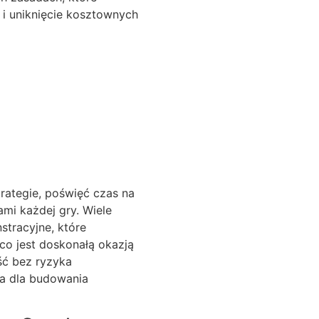
 i uniknięcie kosztownych
trategie, poświęć czas na
ami każdej gry. Wiele
stracyjne, które
 co jest doskonałą okazją
ść bez ryzyka
na dla budowania