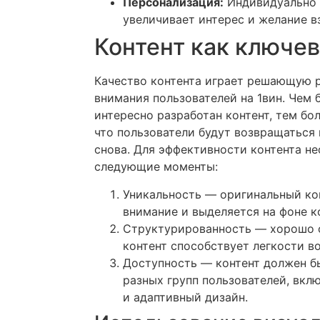
Персонализация:
Индивидуально 
увеличивает интерес и желание в
Контент как ключе
Качество контента играет решающую 
внимания пользователей на 1вин. Чем
интересно разработан контент, тем бо
что пользователи будут возвращаться 
снова. Для эффективности контента н
следующие моменты:
Уникальность — оригинальный ко
внимание и выделяется на фоне к
Структурированность — хорошо 
контент способствует легкости в
Доступность — контент должен б
разных групп пользователей, вкл
и адаптивный дизайн.