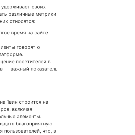
н удерживает своих
ать различные метрики
них относятся:
гое время на сайте
изиты говорят о
латформе.
ение посетителей в
ов — важный показатель
на 1вин строится на
ров, включая
альные элементы.
оздать благоприятную
 пользователей, что, в