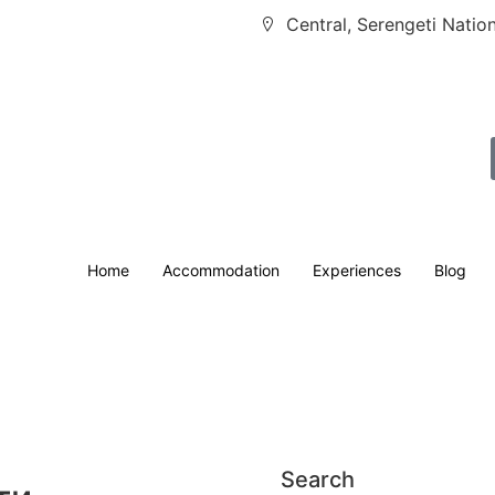
Central, Serengeti Natio
Home
Accommodation
Experiences
Blog
Search