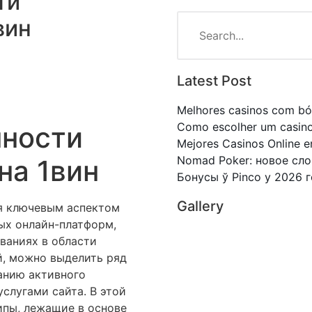
ти
вин
Latest Post
Melhores casinos com bó
Como escolher um casino 
нности
Mejores Casinos Online 
Nomad Poker: новое сло
на 1вин
Бонусы ў Pinco у 2026 г
Gallery
ся ключевым аспектом
ых онлайн-платформ,
ваниях в области
й, можно выделить ряд
анию активного
слугами сайта. В этой
ипы, лежащие в основе