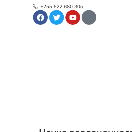
+255 622 680 305