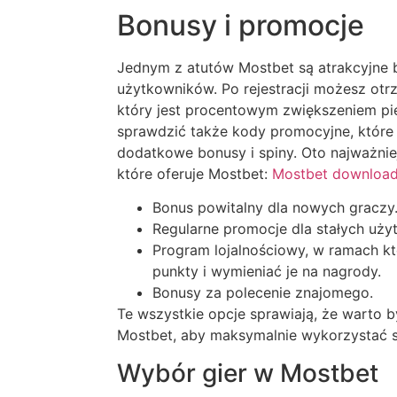
Bonusy i promocje
Jednym z atutów Mostbet są atrakcyjne
użytkowników. Po rejestracji możesz otr
który jest procentowym zwiększeniem pi
sprawdzić także kody promocyjne, które
dodatkowe bonusy i spiny. Oto najważnie
które oferuje Mostbet:
Mostbet downloa
Bonus powitalny dla nowych graczy
Regularne promocje dla stałych uży
Program lojalnościowy, w ramach 
punkty i wymieniać je na nagrody.
Bonusy za polecenie znajomego.
Te wszystkie opcje sprawiają, że warto b
Mostbet, aby maksymalnie wykorzystać s
Wybór gier w Mostbet