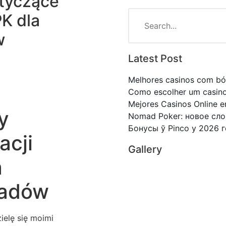
otyczące
PK dla
w
Latest Post
Melhores casinos com bó
Como escolher um casino 
Mejores Casinos Online 
y
Nomad Poker: новое сло
Бонусы ў Pinco у 2026 г
acji
Gallery
a
ładów
ielę się moimi