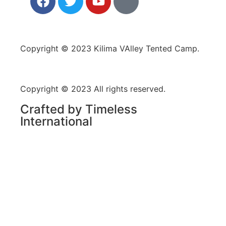
Copyright © 2023 Kilima VAlley Tented Camp.
Copyright © 2023 All rights reserved.
Crafted by Timeless
International