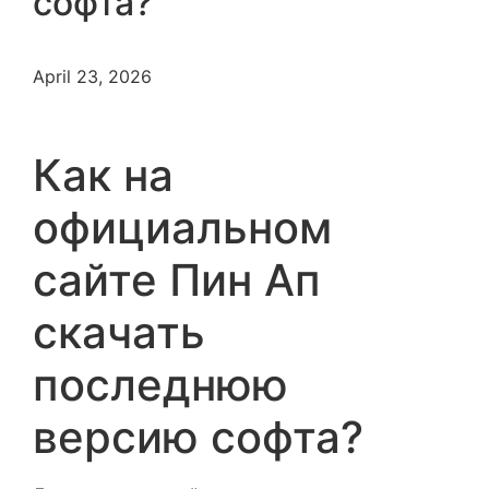
софта?
April 23, 2026
Как на
официальном
сайте Пин Ап
скачать
последнюю
версию софта?