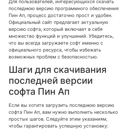
Для пользователей, интересующихся скачать
последнюю версию программного обеспечения
Пин Ап, процесс достаточно прост и удобен.
Официальный сайт предлагает актуальную
версию софта, который включает в себя
множество функций и улучшений. Убедитесь,
что вы всегда загружаете софт именно с
официального ресурса, чтобы избежать
возможных проблем с безопасностью.
Шаги для скачивания
последней версии
софта Пин Ап
Если вы хотите загрузить последнюю версию
софта Пин Ап, вам нужно выполнить несколько
простых шагов. Следуйте этим указаниям,
чтобы гарантировать успешную установку: