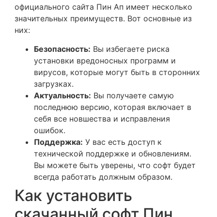
официального сайта Пин Ап имеет несколько
значительных преимуществ. Вот основные из
них:
Безопасность:
Вы избегаете риска
установки вредоносных программ и
вирусов, которые могут быть в сторонних
загрузках.
Актуальность:
Вы получаете самую
последнюю версию, которая включает в
себя все новшества и исправления
ошибок.
Поддержка:
У вас есть доступ к
технической поддержке и обновлениям.
Вы можете быть уверены, что софт будет
всегда работать должным образом.
Как установить
скачанный софт Пин