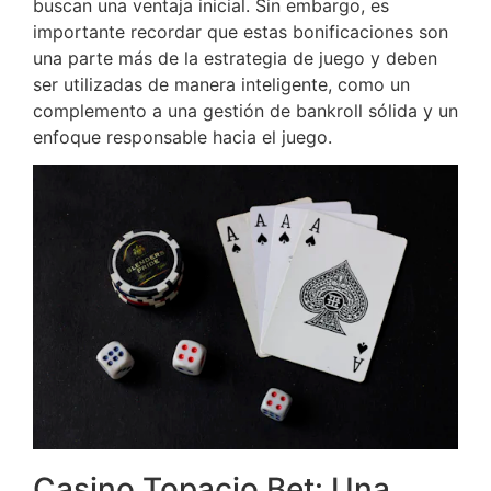
buscan una ventaja inicial. Sin embargo, es
importante recordar que estas bonificaciones son
una parte más de la estrategia de juego y deben
ser utilizadas de manera inteligente, como un
complemento a una gestión de bankroll sólida y un
enfoque responsable hacia el juego.
Casino Topacio Bet: Una