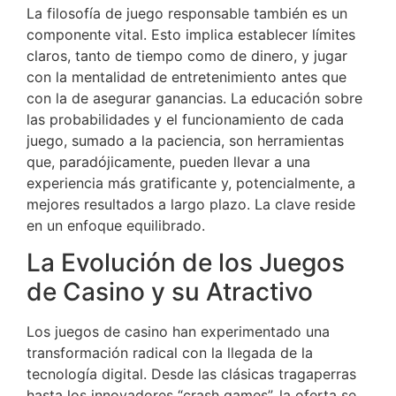
La filosofía de juego responsable también es un
componente vital. Esto implica establecer límites
claros, tanto de tiempo como de dinero, y jugar
con la mentalidad de entretenimiento antes que
con la de asegurar ganancias. La educación sobre
las probabilidades y el funcionamiento de cada
juego, sumado a la paciencia, son herramientas
que, paradójicamente, pueden llevar a una
experiencia más gratificante y, potencialmente, a
mejores resultados a largo plazo. La clave reside
en un enfoque equilibrado.
La Evolución de los Juegos
de Casino y su Atractivo
Los juegos de casino han experimentado una
transformación radical con la llegada de la
tecnología digital. Desde las clásicas tragaperras
hasta los innovadores “crash games”, la oferta se