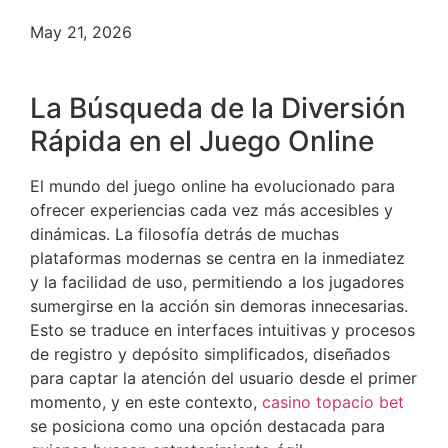
May 21, 2026
La Búsqueda de la Diversión
Rápida en el Juego Online
El mundo del juego online ha evolucionado para
ofrecer experiencias cada vez más accesibles y
dinámicas. La filosofía detrás de muchas
plataformas modernas se centra en la inmediatez
y la facilidad de uso, permitiendo a los jugadores
sumergirse en la acción sin demoras innecesarias.
Esto se traduce en interfaces intuitivas y procesos
de registro y depósito simplificados, diseñados
para captar la atención del usuario desde el primer
momento, y en este contexto,
casino topacio bet
se posiciona como una opción destacada para