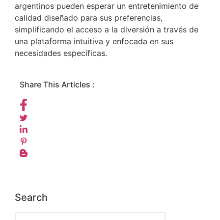
argentinos pueden esperar un entretenimiento de
calidad diseñado para sus preferencias,
simplificando el acceso a la diversión a través de
una plataforma intuitiva y enfocada en sus
necesidades específicas.
Share This Articles :
Search