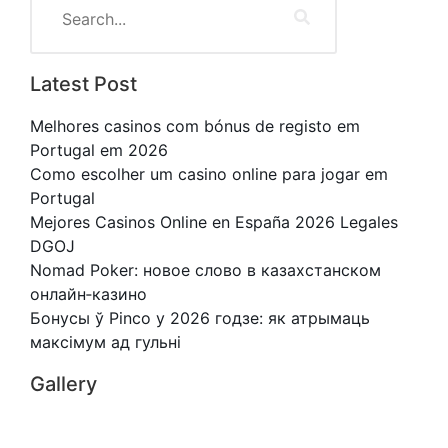
Latest Post
Melhores casinos com bónus de registo em
Portugal em 2026
Como escolher um casino online para jogar em
Portugal
Mejores Casinos Online en España 2026 Legales
DGOJ
Nomad Poker: новое слово в казахстанском
онлайн‑казино
Бонусы ў Pinco у 2026 годзе: як атрымаць
максімум ад гульні
Gallery