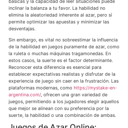
básicas y la capacidad de leer situaciones puede
inclinar la balanza a tu favor. La habilidad no
elimina la aleatoriedad inherente al azar, pero sí
permite optimizar las apuestas y minimizar las
desventajas.
Sin embargo, es vital no sobreestimar la influencia
de la habilidad en juegos puramente de azar, como
la ruleta o muchas máquinas tragamonedas. En
estos casos, la suerte es el factor determinante.
Reconocer esta diferencia es esencial para
establecer expectativas realistas y disfrutar de la
experiencia de juego sin caer en la frustración. Las
plataformas modernas, como
https://mystake-en-
argentina.com/
, ofrecen una gran variedad de
juegos, permitiendo a los jugadores elegir aquellos
que mejor se alinean con su preferencia por la
suerte, la habilidad o una combinación de ambas.
Juegos de Azar Online: