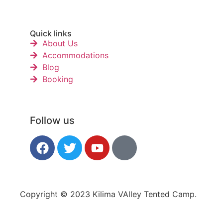
Quick links
About Us
Accommodations
Blog
Booking
Follow us
Copyright © 2023 Kilima VAlley Tented Camp.