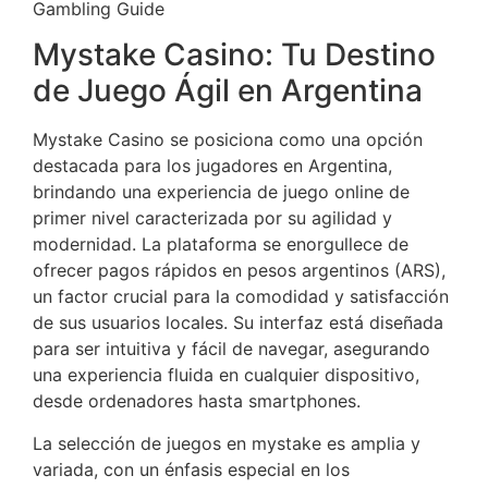
Mystake Casino: Tu Destino
de Juego Ágil en Argentina
Mystake Casino se posiciona como una opción
destacada para los jugadores en Argentina,
brindando una experiencia de juego online de
primer nivel caracterizada por su agilidad y
modernidad. La plataforma se enorgullece de
ofrecer pagos rápidos en pesos argentinos (ARS),
un factor crucial para la comodidad y satisfacción
de sus usuarios locales. Su interfaz está diseñada
para ser intuitiva y fácil de navegar, asegurando
una experiencia fluida en cualquier dispositivo,
desde ordenadores hasta smartphones.
La selección de juegos en mystake es amplia y
variada, con un énfasis especial en los