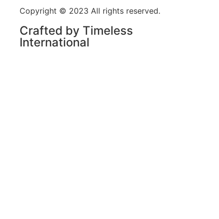
Copyright © 2023 All rights reserved.
Crafted by Timeless
International