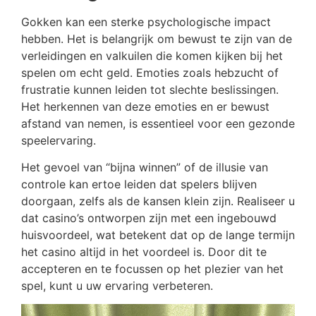
Gokken kan een sterke psychologische impact
hebben. Het is belangrijk om bewust te zijn van de
verleidingen en valkuilen die komen kijken bij het
spelen om echt geld. Emoties zoals hebzucht of
frustratie kunnen leiden tot slechte beslissingen.
Het herkennen van deze emoties en er bewust
afstand van nemen, is essentieel voor een gezonde
speelervaring.
Het gevoel van “bijna winnen” of de illusie van
controle kan ertoe leiden dat spelers blijven
doorgaan, zelfs als de kansen klein zijn. Realiseer u
dat casino’s ontworpen zijn met een ingebouwd
huisvoordeel, wat betekent dat op de lange termijn
het casino altijd in het voordeel is. Door dit te
accepteren en te focussen op het plezier van het
spel, kunt u uw ervaring verbeteren.