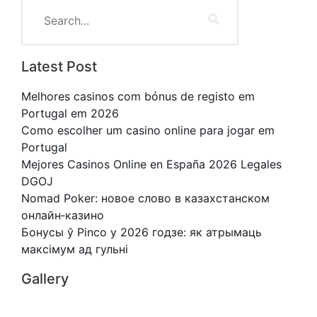
Latest Post
Melhores casinos com bónus de registo em
Portugal em 2026
Como escolher um casino online para jogar em
Portugal
Mejores Casinos Online en España 2026 Legales
DGOJ
Nomad Poker: новое слово в казахстанском
онлайн‑казино
Бонусы ў Pinco у 2026 годзе: як атрымаць
максімум ад гульні
Gallery