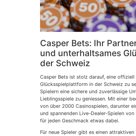
Casper Bets: Ihr Partner
und unterhaltsames Glü
der Schweiz
Casper Bets ist stolz darauf, eine offiziell
Glücksspielplattform in der Schweiz zu se
Spielern eine sichere und zuverlässige U
Lieblingsspiele zu geniessen. Mit einer 
von über 2000 Casinospielen, darunter ein
und spannenden Live-Dealer-Spielen von f
für jeden Geschmack etwas dabei.
Für neue Spieler gibt es einen attraktiv