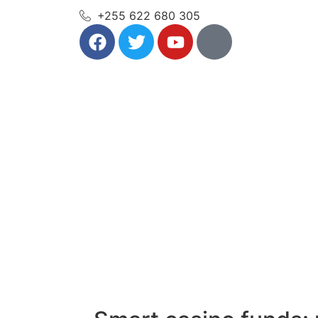
+255 622 680 305