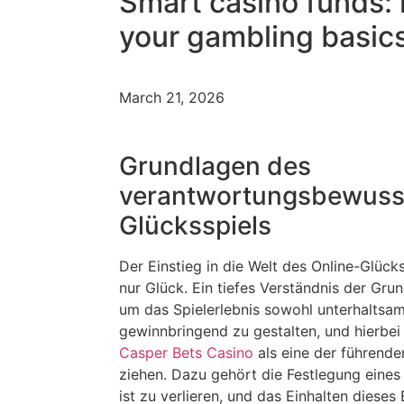
Smart casino funds: 
your gambling basics 
March 21, 2026
Grundlagen des
verantwortungsbewuss
Glücksspiels
Der Einstieg in die Welt des Online-Glück
nur Glück. Ein tiefes Verständnis der Gru
um das Spielerlebnis sowohl unterhaltsam
gewinnbringend zu gestalten, und hierbei i
Casper Bets Casino
als eine der führende
ziehen. Dazu gehört die Festlegung eines
ist zu verlieren, und das Einhalten dieses 