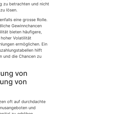
ng zu betrachten und nicht
 zu lösen.
enfalls eine grosse Rolle.
edliche Gewinnchancen
ilität bieten häufigere,
hoher Volatilität
ahlungen ermöglichen. Ein
zahlungstabellen hilft
en und die Chancen zu
rung von
rung von
tzen oft auf durchdachte
Bonusangeboten und
pital zu erhöhen.