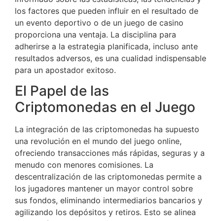
los factores que pueden influir en el resultado de
un evento deportivo o de un juego de casino
proporciona una ventaja. La disciplina para
adherirse a la estrategia planificada, incluso ante
resultados adversos, es una cualidad indispensable
para un apostador exitoso.
El Papel de las
Criptomonedas en el Juego
La integración de las criptomonedas ha supuesto
una revolución en el mundo del juego online,
ofreciendo transacciones más rápidas, seguras y a
menudo con menores comisiones. La
descentralización de las criptomonedas permite a
los jugadores mantener un mayor control sobre
sus fondos, eliminando intermediarios bancarios y
agilizando los depósitos y retiros. Esto se alinea