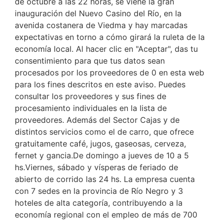
de octubre a las 22 horas, se viene la gran
inauguración del Nuevo Casino del Río, en la
avenida costanera de Viedma y hay marcadas
expectativas en torno a cómo girará la ruleta de la
economía local. Al hacer clic en "Aceptar", das tu
consentimiento para que tus datos sean
procesados por los proveedores de 0 en esta web
para los fines descritos en este aviso. Puedes
consultar los proveedores y sus fines de
procesamiento individuales en la lista de
proveedores. Además del Sector Cajas y de
distintos servicios como el de carro, que ofrece
gratuitamente café, jugos, gaseosas, cerveza,
fernet y gancia.De domingo a jueves de 10 a 5
hs.Viernes, sábado y vísperas de feriado de
abierto de corrido las 24 hs. La empresa cuenta
con 7 sedes en la provincia de Río Negro y 3
hoteles de alta categoría, contribuyendo a la
economía regional con el empleo de más de 700