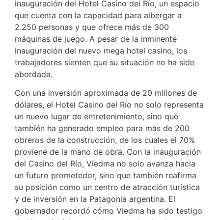
inauguración del Hotel Casino del Río, un espacio
que cuenta con la capacidad para albergar a
2.250 personas y que ofrece más de 300
máquinas de juego. A pesar de la inminente
inauguración del nuevo mega hotel casino, los
trabajadores sienten que su situación no ha sido
abordada.
Con una inversión aproximada de 20 millones de
dólares, el Hotel Casino del Río no solo representa
un nuevo lugar de entretenimiento, sino que
también ha generado empleo para más de 200
obreros de la construcción, de los cuales el 70%
proviene de la mano de obra. Con la inauguración
del Casino del Río, Viedma no solo avanza hacia
un futuro prometedor, sino que también reafirma
su posición como un centro de atracción turística
y de inversión en la Patagonia argentina. El
gobernador recordó cómo Viedma ha sido testigo