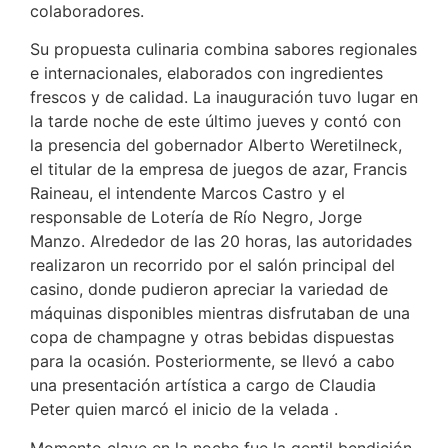
colaboradores.
Su propuesta culinaria combina sabores regionales
e internacionales, elaborados con ingredientes
frescos y de calidad. La inauguración tuvo lugar en
la tarde noche de este último jueves y contó con
la presencia del gobernador Alberto Weretilneck,
el titular de la empresa de juegos de azar, Francis
Raineau, el intendente Marcos Castro y el
responsable de Lotería de Río Negro, Jorge
Manzo. Alrededor de las 20 horas, las autoridades
realizaron un recorrido por el salón principal del
casino, donde pudieron apreciar la variedad de
máquinas disponibles mientras disfrutaban de una
copa de champagne y otras bebidas dispuestas
para la ocasión. Posteriormente, se llevó a cabo
una presentación artística a cargo de Claudia
Peter quien marcó el inicio de la velada .
Momento clave en la noche fue la gentil bendición