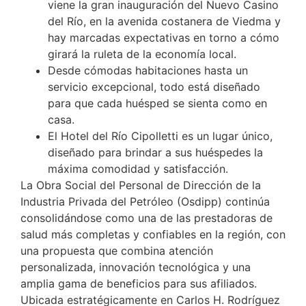
viene la gran inauguración del Nuevo Casino
del Río, en la avenida costanera de Viedma y
hay marcadas expectativas en torno a cómo
girará la ruleta de la economía local.
Desde cómodas habitaciones hasta un
servicio excepcional, todo está diseñado
para que cada huésped se sienta como en
casa.
El Hotel del Río Cipolletti es un lugar único,
diseñado para brindar a sus huéspedes la
máxima comodidad y satisfacción.
La Obra Social del Personal de Dirección de la
Industria Privada del Petróleo (Osdipp) continúa
consolidándose como una de las prestadoras de
salud más completas y confiables en la región, con
una propuesta que combina atención
personalizada, innovación tecnológica y una
amplia gama de beneficios para sus afiliados.
Ubicada estratégicamente en Carlos H. Rodríguez