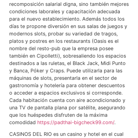
recomposición salarial digna, sino también mejores
condiciones laborales y capacitación adecuada
para el nuevo establecimiento. Además todos los
días te propone diversión en sus salas de juegos y
modernos slots, probar su variedad de tragos,
platos y postres en los restaurants (Oasis es el
nombre del resto-pub que la empresa posee
también en Cipolletti), sobresaliendo los espacios
destinados a las ruletas, el Black Jack, Midi Punto
y Banca, Póker y Craps. Puede utilizarla para las
máquinas de slots, presentarla en el sector de
gastronomía y hotelería para obtener descuentos
o acceder a espacios exclusivos si corresponde.
Cada habitación cuenta con aire acondicionado y
una TV de pantalla plana por satélite, asegurando
que los huéspedes disfruten de la máxima
comodidad
https://padthai-bigcheck99.com/
.
CASINOS DEL RIO es un casino y hotel en el cual