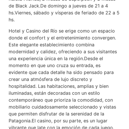
de Black Jack.De domingo a jueves de 21 a 4
hs.Viernes, sábado y vísperas de feriado de 22 a 5
hs.
Hotel y Casino del Río se erige como un espacio
donde el confort y el entretenimiento convergen.
Este elegante establecimiento combina
modernidad y calidez, ofreciendo a sus visitantes
una experiencia única en la región.Desde el
momento en que uno cruza su entrada, es
evidente que cada detalle ha sido pensado para
crear una atmósfera de lujo discreto y
hospitalidad. Las habitaciones, amplias y bien
iluminadas, están decoradas con un estilo
contemporáneo que prioriza la comodidad, con
mobiliario cuidadosamente seleccionado y vistas
que permiten disfrutar de la serenidad de la
Patagonia.El casino, por su parte, es un lugar
vibrante que late con la emoción de cada juego.