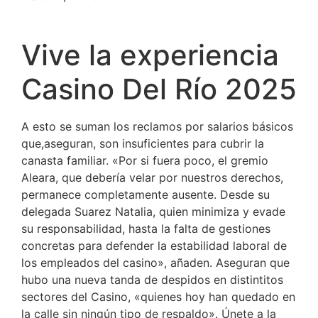
Vive la experiencia
Casino Del Río 2025
A esto se suman los reclamos por salarios básicos
que,aseguran, son insuficientes para cubrir la
canasta familiar. «Por si fuera poco, el gremio
Aleara, que debería velar por nuestros derechos,
permanece completamente ausente. Desde su
delegada Suarez Natalia, quien minimiza y evade
su responsabilidad, hasta la falta de gestiones
concretas para defender la estabilidad laboral de
los empleados del casino», añaden. Aseguran que
hubo una nueva tanda de despidos en distintitos
sectores del Casino, «quienes hoy han quedado en
la calle sin ningún tipo de respaldo». Únete a la