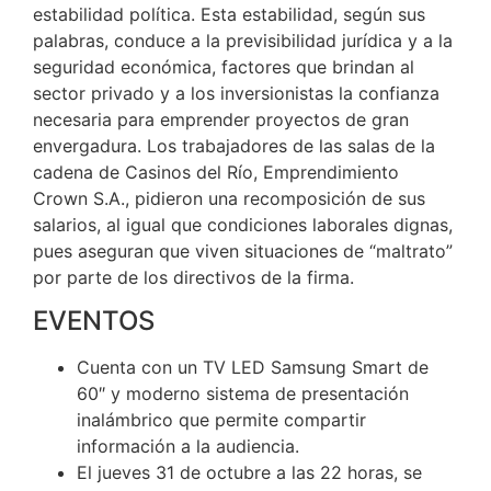
estabilidad política. Esta estabilidad, según sus
palabras, conduce a la previsibilidad jurídica y a la
seguridad económica, factores que brindan al
sector privado y a los inversionistas la confianza
necesaria para emprender proyectos de gran
envergadura. Los trabajadores de las salas de la
cadena de Casinos del Río, Emprendimiento
Crown S.A., pidieron una recomposición de sus
salarios, al igual que condiciones laborales dignas,
pues aseguran que viven situaciones de “maltrato”
por parte de los directivos de la firma.
EVENTOS
Cuenta con un TV LED Samsung Smart de
60″ y moderno sistema de presentación
inalámbrico que permite compartir
información a la audiencia.
El jueves 31 de octubre a las 22 horas, se