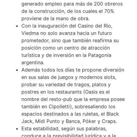
generado empleo para más de 200 obreros
de la construcción, de los cuales el 70%
proviene de la mano de obra.
Con la inauguración del Casino del Río,
Viedma no solo avanza hacia un futuro
prometedor, sino que también reafirma su
posición como un centro de atracción
turística y de inversión en la Patagonia
argentina.
Además todos los días te propone diversión
en sus salas de juegos y modernos slots,
probar su variedad de tragos, platos y
postres en los restaurants (Oasis es el
nombre del resto-pub que la empresa posee
también en Cipolletti), sobresaliendo los
espacios destinados a las ruletas, el Black
Jack, Midi Punto y Banca, Póker y Craps.
Esta estabilidad, según sus palabras,
conduce a la previsibilidad jurídica y a la