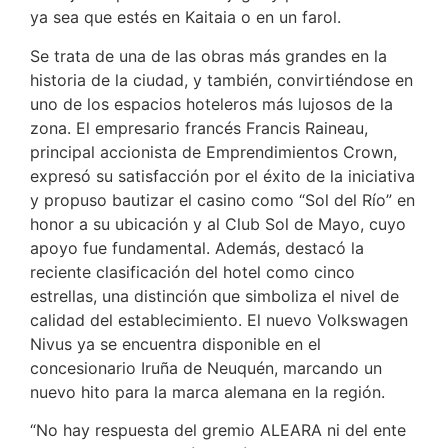
ya sea que estés en Kaitaia o en un farol.
Se trata de una de las obras más grandes en la
historia de la ciudad, y también, convirtiéndose en
uno de los espacios hoteleros más lujosos de la
zona. El empresario francés Francis Raineau,
principal accionista de Emprendimientos Crown,
expresó su satisfacción por el éxito de la iniciativa
y propuso bautizar el casino como “Sol del Río” en
honor a su ubicación y al Club Sol de Mayo, cuyo
apoyo fue fundamental. Además, destacó la
reciente clasificación del hotel como cinco
estrellas, una distinción que simboliza el nivel de
calidad del establecimiento. El nuevo Volkswagen
Nivus ya se encuentra disponible en el
concesionario Iruña de Neuquén, marcando un
nuevo hito para la marca alemana en la región.
“No hay respuesta del gremio ALEARA ni del ente