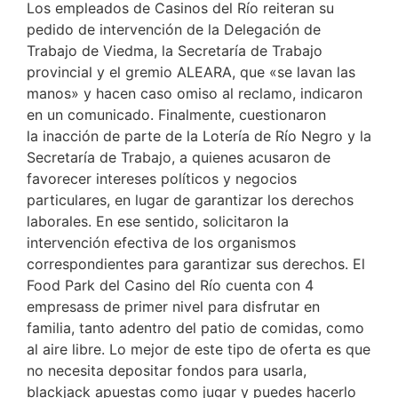
Los empleados de Casinos del Río reiteran su
pedido de intervención de la Delegación de
Trabajo de Viedma, la Secretaría de Trabajo
provincial y el gremio ALEARA, que «se lavan las
manos» y hacen caso omiso al reclamo, indicaron
en un comunicado. Finalmente, cuestionaron
la inacción de parte de la Lotería de Río Negro y la
Secretaría de Trabajo, a quienes acusaron de
favorecer intereses políticos y negocios
particulares, en lugar de garantizar los derechos
laborales. En ese sentido, solicitaron la
intervención efectiva de los organismos
correspondientes para garantizar sus derechos. El
Food Park del Casino del Río cuenta con 4
empresass de primer nivel para disfrutar en
familia, tanto adentro del patio de comidas, como
al aire libre. Lo mejor de este tipo de oferta es que
no necesita depositar fondos para usarla,
blackjack apuestas como jugar y puedes hacerlo