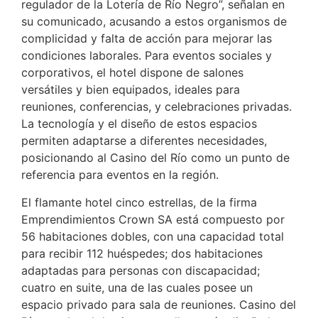
regulador de la Lotería de Río Negro”, señalan en
su comunicado, acusando a estos organismos de
complicidad y falta de acción para mejorar las
condiciones laborales. Para eventos sociales y
corporativos, el hotel dispone de salones
versátiles y bien equipados, ideales para
reuniones, conferencias, y celebraciones privadas.
La tecnología y el diseño de estos espacios
permiten adaptarse a diferentes necesidades,
posicionando al Casino del Río como un punto de
referencia para eventos en la región.
El flamante hotel cinco estrellas, de la firma
Emprendimientos Crown SA está compuesto por
56 habitaciones dobles, con una capacidad total
para recibir 112 huéspedes; dos habitaciones
adaptadas para personas con discapacidad;
cuatro en suite, una de las cuales posee un
espacio privado para sala de reuniones. Casino del