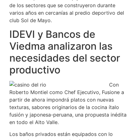
de los sectores que se construyeron durante
varios años en cercanías al predio deportivo del
club Sol de Mayo.
IDEVI y Bancos de
Viedma analizaron las
necesidades del sector
productivo
Con
Roberto Montiel como Chef Ejecutivo, Fusione a
partir de ahora impondrá platos con nuevas
texturas, sabores originarios de la cocina ítalo
fusión y japonesa-peruana, una propuesta inédita
en todo el Alto Valle.
Los baños privados están equipados con lo