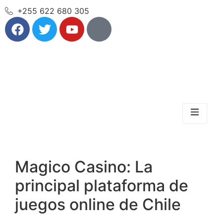
+255 622 680 305
Magico Casino: La
principal plataforma de
juegos online de Chile