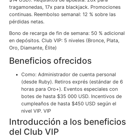
tragamonedas, 17x para blackjack. Promociones
continuas. Reembolso semanal: 12 % sobre las
pérdidas netas.
Bono de recarga de fin de semana: 50 % adicional
en depósitos. Club VIP: 5 niveles (Bronce, Plata,
Oro, Diamante, Élite)
Beneficios ofrecidos
Como: Administrador de cuenta personal
(desde Ruby). Retiros exprés (estándar de 6
horas para Oro+). Eventos especiales con
botes de hasta $35 000 USD. Incentivos de
cumpleaños de hasta $450 USD según el
nivel VIP. VIP
Introducción a los beneficios
del Club VIP