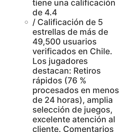
tiene una calificación
de 4.4
/ Calificación de 5
estrellas de más de
49,500 usuarios
verificados en Chile.
Los jugadores
destacan: Retiros
rápidos (76 %
procesados ​​en menos
de 24 horas), amplia
selección de juegos,
excelente atención al
cliente. Comentarios