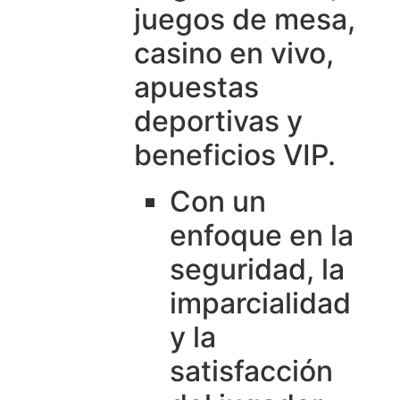
juegos de mesa,
casino en vivo,
apuestas
deportivas y
beneficios VIP.
Con un
enfoque en la
seguridad, la
imparcialidad
y la
satisfacción