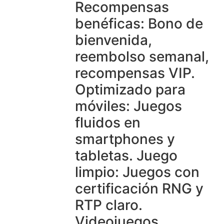
Recompensas
benéficas: Bono de
bienvenida,
reembolso semanal,
recompensas VIP.
Optimizado para
móviles: Juegos
fluidos en
smartphones y
tabletas. Juego
limpio: Juegos con
certificación RNG y
RTP claro.
Videojuegos