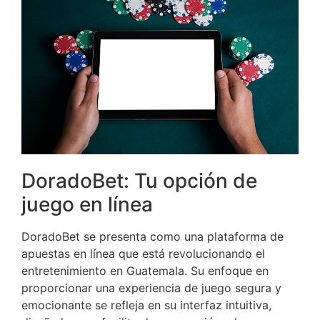
DoradoBet: Tu opción de
juego en línea
DoradoBet se presenta como una plataforma de
apuestas en línea que está revolucionando el
entretenimiento en Guatemala. Su enfoque en
proporcionar una experiencia de juego segura y
emocionante se refleja en su interfaz intuitiva,