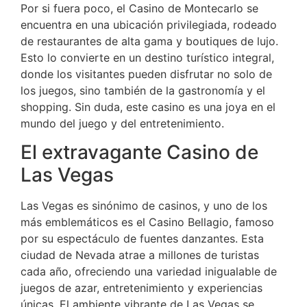
Por si fuera poco, el Casino de Montecarlo se
encuentra en una ubicación privilegiada, rodeado
de restaurantes de alta gama y boutiques de lujo.
Esto lo convierte en un destino turístico integral,
donde los visitantes pueden disfrutar no solo de
los juegos, sino también de la gastronomía y el
shopping. Sin duda, este casino es una joya en el
mundo del juego y del entretenimiento.
El extravagante Casino de
Las Vegas
Las Vegas es sinónimo de casinos, y uno de los
más emblemáticos es el Casino Bellagio, famoso
por su espectáculo de fuentes danzantes. Esta
ciudad de Nevada atrae a millones de turistas
cada año, ofreciendo una variedad inigualable de
juegos de azar, entretenimiento y experiencias
únicas. El ambiente vibrante de Las Vegas se