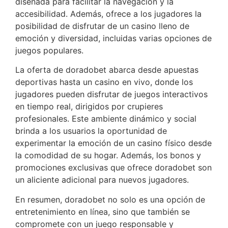
diseñada para facilitar la navegación y la
accesibilidad. Además, ofrece a los jugadores la
posibilidad de disfrutar de un casino lleno de
emoción y diversidad, incluidas varias opciones de
juegos populares.
La oferta de doradobet abarca desde apuestas
deportivas hasta un casino en vivo, donde los
jugadores pueden disfrutar de juegos interactivos
en tiempo real, dirigidos por crupieres
profesionales. Este ambiente dinámico y social
brinda a los usuarios la oportunidad de
experimentar la emoción de un casino físico desde
la comodidad de su hogar. Además, los bonos y
promociones exclusivas que ofrece doradobet son
un aliciente adicional para nuevos jugadores.
En resumen, doradobet no solo es una opción de
entretenimiento en línea, sino que también se
compromete con un juego responsable y