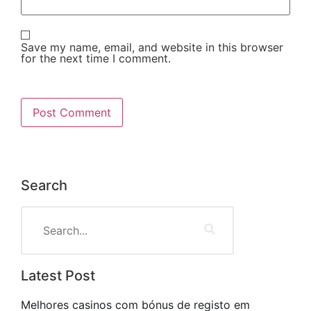
Save my name, email, and website in this browser
for the next time I comment.
Search
Latest Post
Melhores casinos com bónus de registo em