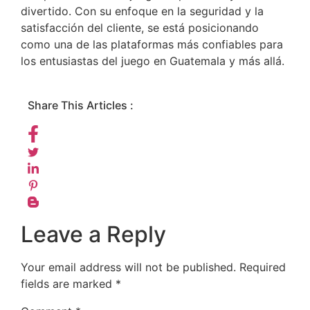
divertido. Con su enfoque en la seguridad y la
satisfacción del cliente, se está posicionando
como una de las plataformas más confiables para
los entusiastas del juego en Guatemala y más allá.
Share This Articles :
Leave a Reply
Your email address will not be published.
Required
fields are marked
*