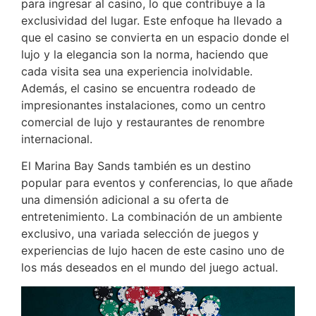
para ingresar al casino, lo que contribuye a la
exclusividad del lugar. Este enfoque ha llevado a
que el casino se convierta en un espacio donde el
lujo y la elegancia son la norma, haciendo que
cada visita sea una experiencia inolvidable.
Además, el casino se encuentra rodeado de
impresionantes instalaciones, como un centro
comercial de lujo y restaurantes de renombre
internacional.
El Marina Bay Sands también es un destino
popular para eventos y conferencias, lo que añade
una dimensión adicional a su oferta de
entretenimiento. La combinación de un ambiente
exclusivo, una variada selección de juegos y
experiencias de lujo hacen de este casino uno de
los más deseados en el mundo del juego actual.