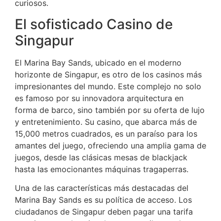
curiosos.
El sofisticado Casino de
Singapur
El Marina Bay Sands, ubicado en el moderno
horizonte de Singapur, es otro de los casinos más
impresionantes del mundo. Este complejo no solo
es famoso por su innovadora arquitectura en
forma de barco, sino también por su oferta de lujo
y entretenimiento. Su casino, que abarca más de
15,000 metros cuadrados, es un paraíso para los
amantes del juego, ofreciendo una amplia gama de
juegos, desde las clásicas mesas de blackjack
hasta las emocionantes máquinas tragaperras.
Una de las características más destacadas del
Marina Bay Sands es su política de acceso. Los
ciudadanos de Singapur deben pagar una tarifa