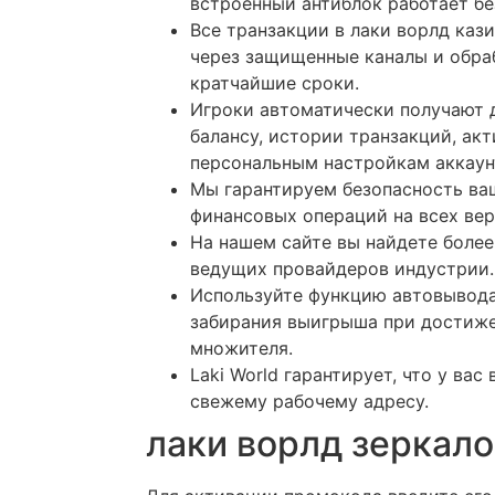
встроенный антиблок работает бе
Все транзакции в лаки ворлд каз
через защищенные каналы и обра
кратчайшие сроки.
Игроки автоматически получают 
балансу, истории транзакций, ак
персональным настройкам аккаун
Мы гарантируем безопасность ва
финансовых операций на всех вер
На нашем сайте вы найдете более
ведущих провайдеров индустрии.
Используйте функцию автовывода
забирания выигрыша при достиже
множителя.
Laki World гарантирует, что у вас
свежему рабочему адресу.
лаки ворлд зеркало