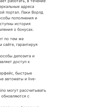
ет работать, в течение
Зеркальные адреса
ной портал. Лаки Ворлд
особы пополнения и
оступны история
мления о бонусах.
ет по тем же
м сайте, гарантируя
особы депозита и
авляет доступ к
ерфейс, быстрые
е автоматы и live-
sino могут рассчитывать
 обновляются с