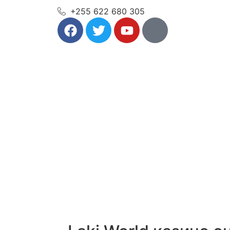
+255 622 680 305