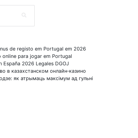
nus de registo em Portugal em 2026
online para jogar em Portugal
en España 2026 Legales DGOJ
во в казахстанском онлайн‑казино
одзе: як атрымаць максімум ад гульні