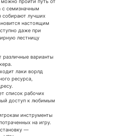
 можно пройти путь от
а с семизначным
я собирают лучших
тановится настоящим
оступно даже при
нирную лестницу
т различные варианты
кера.
ходит лаки ворлд
ного ресурса,
ресу.
ет список рабочих
нный доступ к любимым
 игрокам инструменты
потраченных на игру.
установку —