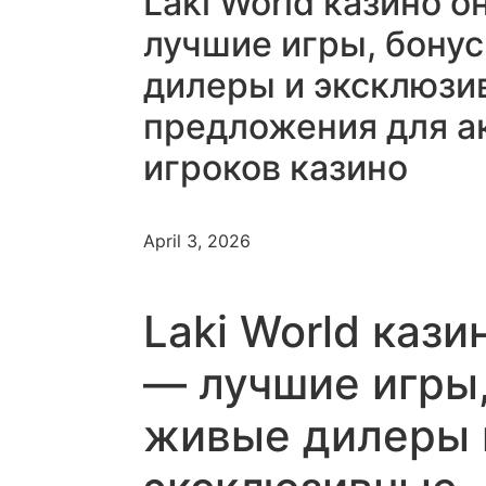
Laki World казино 
лучшие игры, бону
дилеры и эксклюзи
предложения для а
игроков казино
April 3, 2026
Laki World кази
— лучшие игры,
живые дилеры 