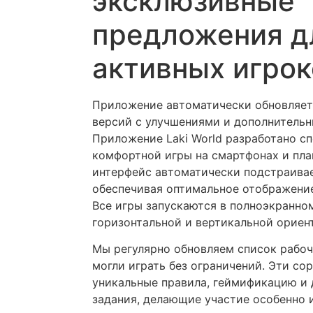
эксклюзивные
предложения д
активных игрок
Приложение автоматически обновляет
версий с улучшениями и дополнительн
Приложение Laki World разработано с
комфортной игры на смартфонах и пла
интерфейс автоматически подстраивае
обеспечивая оптимальное отображение 
Все игры запускаются в полноэкранн
горизонтальной и вертикальной ориен
Мы регулярно обновляем список рабоч
могли играть без ограничений. Эти со
уникальные правила, геймификацию и
задания, делающие участие особенно 