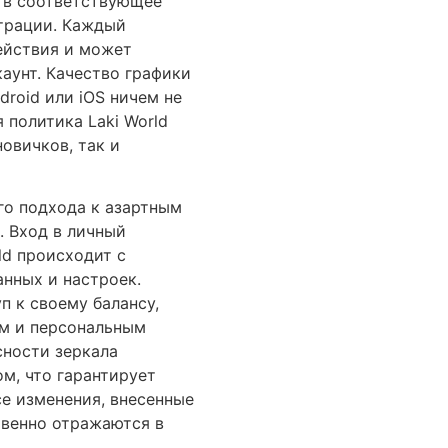
 в соответствующее
страции. Каждый
ействия и может
каунт. Качество графики
droid или iOS ничем не
 политика Laki World
новичков, так и
го подхода к азартным
. Вход в личный
ld происходит с
анных и настроек.
п к своему балансу,
ам и персональным
сности зеркала
м, что гарантирует
е изменения, внесенные
овенно отражаются в