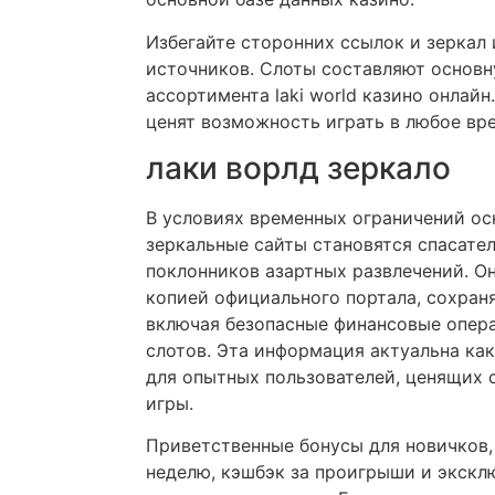
Избегайте сторонних ссылок и зеркал
источников. Слоты составляют основн
ассортимента laki world казино онлай
ценят возможность играть в любое вр
лаки ворлд зеркало
В условиях временных ограничений ос
зеркальные сайты становятся спасате
поклонников азартных развлечений. О
копией официального портала, сохраня
включая безопасные финансовые опера
слотов. Эта информация актуальна как
для опытных пользователей, ценящих 
игры.
Приветственные бонусы для новичков
неделю, кэшбэк за проигрыши и экскл