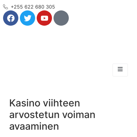
+255 622 680 305
Kasino viihteen
arvostetun voiman
avaaminen