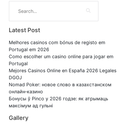
Latest Post
Melhores casinos com bónus de registo em
Portugal em 2026
Como escolher um casino online para jogar em
Portugal
Mejores Casinos Online en España 2026 Legales
DGOJ
Nomad Poker: новое слово в казахстанском
онлайн‑казино
Бонусы ў Pinco у 2026 годзе: як атрымаць
максімум ад гульні
Gallery