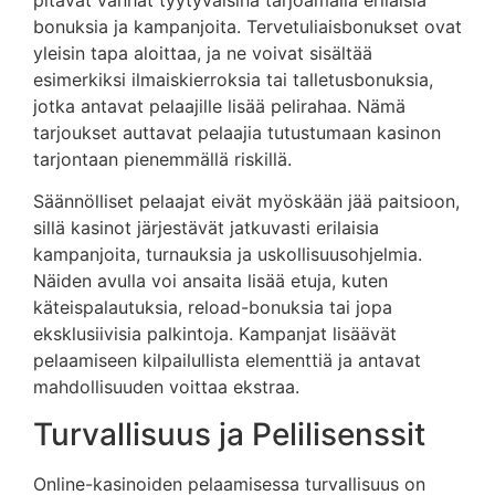
bonuksia ja kampanjoita. Tervetuliaisbonukset ovat
yleisin tapa aloittaa, ja ne voivat sisältää
esimerkiksi ilmaiskierroksia tai talletusbonuksia,
jotka antavat pelaajille lisää pelirahaa. Nämä
tarjoukset auttavat pelaajia tutustumaan kasinon
tarjontaan pienemmällä riskillä.
Säännölliset pelaajat eivät myöskään jää paitsioon,
sillä kasinot järjestävät jatkuvasti erilaisia
kampanjoita, turnauksia ja uskollisuusohjelmia.
Näiden avulla voi ansaita lisää etuja, kuten
käteispalautuksia, reload-bonuksia tai jopa
eksklusiivisia palkintoja. Kampanjat lisäävät
pelaamiseen kilpailullista elementtiä ja antavat
mahdollisuuden voittaa ekstraa.
Turvallisuus ja Pelilisenssit
Online-kasinoiden pelaamisessa turvallisuus on