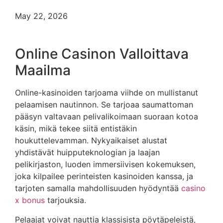
May 22, 2026
Online Casinon Valloittava
Maailma
Online-kasinoiden tarjoama viihde on mullistanut
pelaamisen nautinnon. Se tarjoaa saumattoman
pääsyn valtavaan pelivalikoimaan suoraan kotoa
käsin, mikä tekee siitä entistäkin
houkuttelevamman. Nykyaikaiset alustat
yhdistävät huipputeknologian ja laajan
pelikirjaston, luoden immersiivisen kokemuksen,
joka kilpailee perinteisten kasinoiden kanssa, ja
tarjoten samalla mahdollisuuden hyödyntää
casino
x bonus
tarjouksia.
Pelaajat voivat nauttia klassisista pöytäpeleistä,