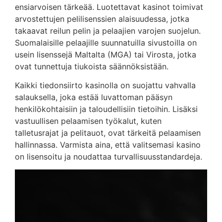
ensiarvoisen tärkeää. Luotettavat kasinot toimivat
arvostettujen pelilisenssien alaisuudessa, jotka
takaavat reilun pelin ja pelaajien varojen suojelun.
Suomalaisille pelaajille suunnatuilla sivustoilla on
usein lisenssejä Maltalta (MGA) tai Virosta, jotka
ovat tunnettuja tiukoista säännöksistään.
Kaikki tiedonsiirto kasinolla on suojattu vahvalla
salauksella, joka estää luvattoman pääsyn
henkilökohtaisiin ja taloudellisiin tietoihin. Lisäksi
vastuullisen pelaamisen työkalut, kuten
talletusrajat ja pelitauot, ovat tärkeitä pelaamisen
hallinnassa. Varmista aina, että valitsemasi kasino
on lisensoitu ja noudattaa turvallisuusstandardeja.