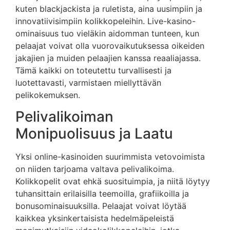
kuten blackjackista ja ruletista, aina uusimpiin ja
innovatiivisimpiin kolikkopeleihin. Live-kasino-
ominaisuus tuo vieläkin aidomman tunteen, kun
pelaajat voivat olla vuorovaikutuksessa oikeiden
jakajien ja muiden pelaajien kanssa reaaliajassa.
Tämä kaikki on toteutettu turvallisesti ja
luotettavasti, varmistaen miellyttävän
pelikokemuksen.
Pelivalikoiman
Monipuolisuus ja Laatu
Yksi online-kasinoiden suurimmista vetovoimista
on niiden tarjoama valtava pelivalikoima.
Kolikkopelit ovat ehkä suosituimpia, ja niitä löytyy
tuhansittain erilaisilla teemoilla, grafiikoilla ja
bonusominaisuuksilla. Pelaajat voivat löytää
kaikkea yksinkertaisista hedelmäpeleistä