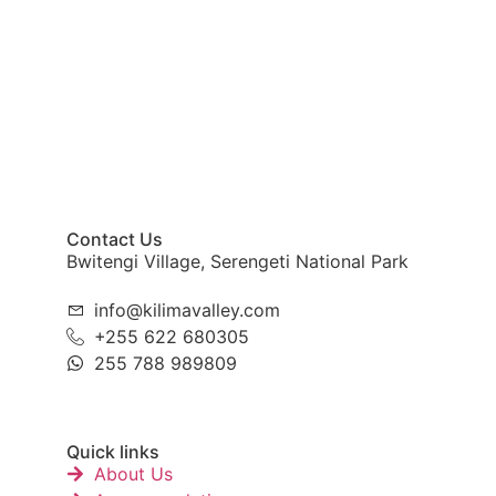
Contact Us
Bwitengi Village, Serengeti National Park
info@kilimavalley.com
+255 622 680305
255 788 989809
Quick links
About Us