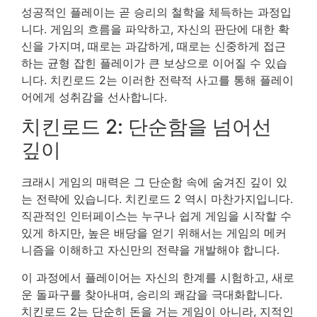
성공적인 플레이는 곧 승리의 철학을 체득하는 과정입
니다. 게임의 흐름을 파악하고, 자신의 판단에 대한 확
신을 가지며, 때로는 과감하게, 때로는 신중하게 접근
하는 균형 잡힌 플레이가 큰 보상으로 이어질 수 있습
니다. 치킨로드 2는 이러한 전략적 사고를 통해 플레이
어에게 성취감을 선사합니다.
치킨로드 2: 단순함을 넘어선
깊이
크래시 게임의 매력은 그 단순함 속에 숨겨진 깊이 있
는 전략에 있습니다. 치킨로드 2 역시 마찬가지입니다.
직관적인 인터페이스는 누구나 쉽게 게임을 시작할 수
있게 하지만, 높은 배당을 얻기 위해서는 게임의 메커
니즘을 이해하고 자신만의 전략을 개발해야 합니다.
이 과정에서 플레이어는 자신의 한계를 시험하고, 새로
운 돌파구를 찾아내며, 승리의 쾌감을 극대화합니다.
치킨로드 2는 단순히 돈을 거는 게임이 아니라, 지적인