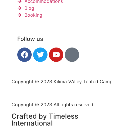
Accommodations
Blog
Booking
Follow us
Copyright © 2023 Kilima VAlley Tented Camp.
Copyright © 2023 All rights reserved.
Crafted by Timeless
International