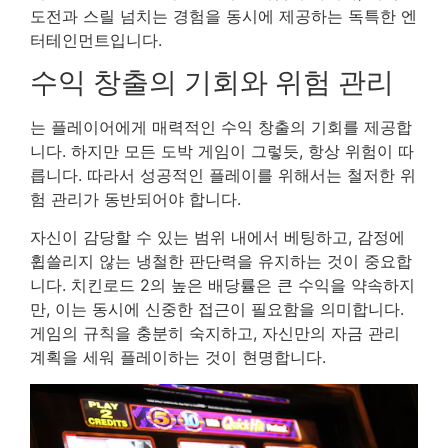
도전과 스릴 넘치는 경험을 동시에 제공하는 독특한 엔
터테인먼트입니다.
수익 창출의 기회와 위험 관리
는 플레이어에게 매력적인 수익 창출의 기회를 제공합
니다. 하지만 모든 도박 게임이 그렇듯, 항상 위험이 따
릅니다. 따라서 성공적인 플레이를 위해서는 철저한 위
험 관리가 동반되어야 합니다.
자신이 감당할 수 있는 범위 내에서 베팅하고, 감정에
휩쓸리지 않는 냉철한 판단력을 유지하는 것이 중요합
니다. 치킨로드 2의 높은 배당률은 큰 수익을 약속하지
만, 이는 동시에 신중한 접근이 필요함을 의미합니다.
게임의 규칙을 충분히 숙지하고, 자신만의 자금 관리
계획을 세워 플레이하는 것이 현명합니다.