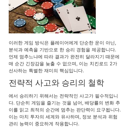
이러한 게임 방식은 플레이어에게 단순한 운이 아닌,
분석과 예측을 기반으로 한 승리 경험을 제공합니다.
언제 멈추느냐에 따라 결과가 완전히 달라지기 때문에
매 순간 긴장감을 늦출 수 없으며, 이는 치킨로드 2가
선사하는 특별한 재미의 핵심입니다.
전략적 사고와 승리의 철학
에서 승리하기 위해서는 전략적인 사고가 필수적입니
다. 단순히 게임을 즐기는 것을 넘어, 배당률의 변화 추
이를 읽고 최적의 순간에 멈추는 판단력이 요구됩니다.
이는 마치 투자의 세계와 유사하며, 정보 분석과 위험
관리 능력이 중요하게 작용합니다.