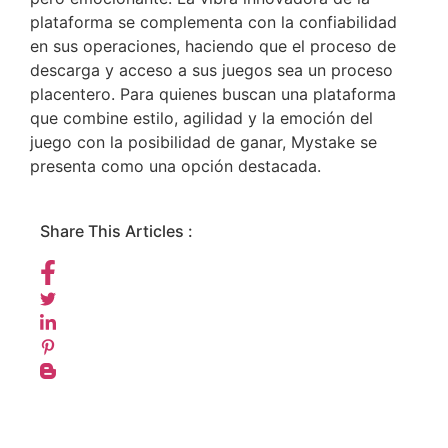
plataforma se complementa con la confiabilidad
en sus operaciones, haciendo que el proceso de
descarga y acceso a sus juegos sea un proceso
placentero. Para quienes buscan una plataforma
que combine estilo, agilidad y la emoción del
juego con la posibilidad de ganar, Mystake se
presenta como una opción destacada.
Share This Articles :