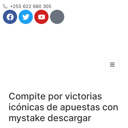
+255 622 680 305
Compite por victorias
icónicas de apuestas con
mystake descargar