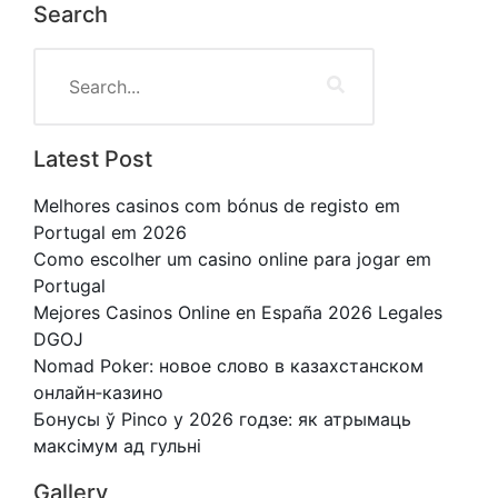
Search
Latest Post
Melhores casinos com bónus de registo em
Portugal em 2026
Como escolher um casino online para jogar em
Portugal
Mejores Casinos Online en España 2026 Legales
DGOJ
Nomad Poker: новое слово в казахстанском
онлайн‑казино
Бонусы ў Pinco у 2026 годзе: як атрымаць
максімум ад гульні
Gallery