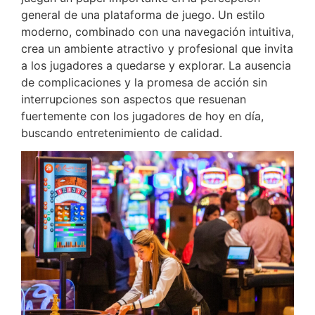
general de una plataforma de juego. Un estilo
moderno, combinado con una navegación intuitiva,
crea un ambiente atractivo y profesional que invita
a los jugadores a quedarse y explorar. La ausencia
de complicaciones y la promesa de acción sin
interrupciones son aspectos que resuenan
fuertemente con los jugadores de hoy en día,
buscando entretenimiento de calidad.