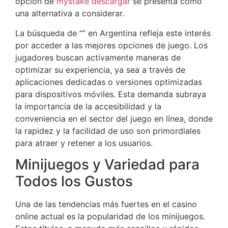
opción de
mystake descargar
se presenta como
una alternativa a considerar.
La búsqueda de “” en Argentina refleja este interés
por acceder a las mejores opciones de juego. Los
jugadores buscan activamente maneras de
optimizar su experiencia, ya sea a través de
aplicaciones dedicadas o versiones optimizadas
para dispositivos móviles. Esta demanda subraya
la importancia de la accesibilidad y la
conveniencia en el sector del juego en línea, donde
la rapidez y la facilidad de uso son primordiales
para atraer y retener a los usuarios.
Minijuegos y Variedad para
Todos los Gustos
Una de las tendencias más fuertes en el casino
online actual es la popularidad de los minijuegos.