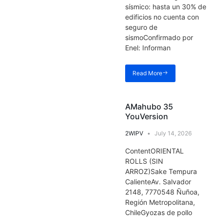
sísmico: hasta un 30% de
edificios no cuenta con
seguro de
sismoConfirmado por
Enel: Informan
Read More
AMahubo 35
YouVersion
2WIPV
July 14, 2026
ContentORIENTAL
ROLLS (SIN
ARROZ)Sake Tempura
CalienteAv. Salvador
2148, 7770548 Ñuñoa,
Región Metropolitana,
ChileGyozas de pollo