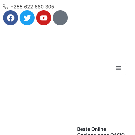
+255 622 680 305
Beste Online