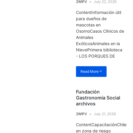
2WIPV
July 22, 2026
ContentInformación útil
para dueños de
mascotas en
OsornoCasos Clínicos de
Animales
ExóticosAnimales en la
NievePrimera biblioteca
- LOS PORQUES DE
Read More
Fundación
Gastronomía Social
archivos
2WIPV
July 21, 2026
ContentCapacitaciónChile
en zona de riesgo