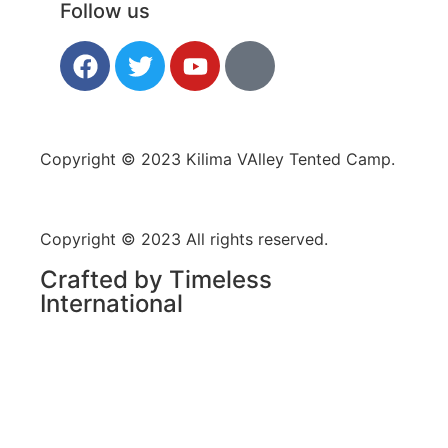
Follow us
Copyright © 2023 Kilima VAlley Tented Camp.
Copyright © 2023 All rights reserved.
Crafted by Timeless
International